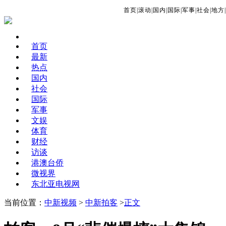
首页
|
滚动
|
国内
|
国际
|
军事
|
社会
|
地方
|
首页
最新
热点
国内
社会
国际
军事
文娱
体育
财经
访谈
港澳台侨
微视界
东北亚电视网
当前位置：
中新视频
>
中新拍客
>
正文