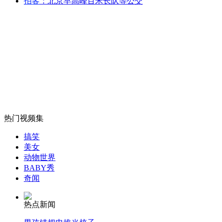
拍客
：北京早高峰百米长队等公交
猫咪拒绝穿衣服躺地瞬间僵硬
山西运城恶犬咬伤多人 警民合力深夜将其击毙
女孩北京地铁殴打老人 痛下狠手拳打脚踢
热门视频集
无痛分娩是否安全 医生回应
搞笑
美女
动物世界
外交部：反对强权政治霸凌主义
BABY秀
奇闻
外交部：有关国家言论片面不公正
热点新闻