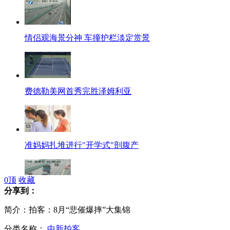
情侣观海景分神 车撞护栏淡定赏景
费德勒美网首秀完胜泽姆利亚
准妈妈扎堆进行"开学式"剖腹产
0
顶
收藏
分享到：
奇葩情侣高速开车拍照 撞护栏后继续拍照
简介：拍客：8月“悲催爆摔”大集锦
分类名称：
中新拍客