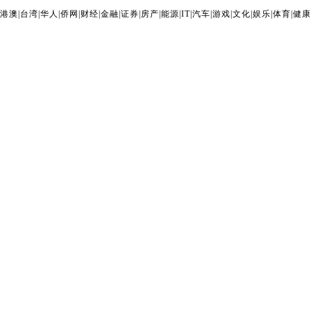
港澳
|
台湾
|
华人
|
侨网
|
财经
|
金融
|
证券
|
房产
|
能源
|
IT
|
汽车
|
游戏
|
文化
|
娱乐
|
体育
|
健康