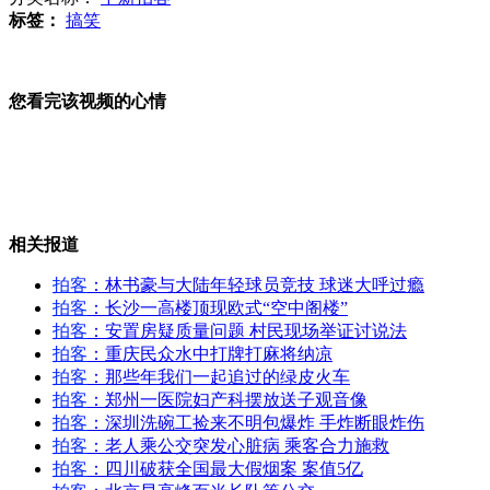
标签：
搞笑
外籍夫妇伪装病人体内藏毒8百克
您看完该视频的心情
老公吸毒被拘留 妻子挥刀刺死家公
相关报道
男子体内藏毒 身体散发怪味被警方发现
拍客
：林书豪与大陆年轻球员竞技 球迷大呼过瘾
拍客
：长沙一高楼顶现欧式“空中阁楼”
拍客
：安置房疑质量问题 村民现场举证讨说法
拍客
：重庆民众水中打牌打麻将纳凉
拍客
：那些年我们一起追过的绿皮火车
实录：李家法律顾问称对官司有信心
拍客
：郑州一医院妇产科摆放送子观音像
拍客
：深圳洗碗工捡来不明包爆炸 手炸断眼炸伤
拍客
：老人乘公交突发心脏病 乘客合力施救
拍客
：四川破获全国最大假烟案 案值5亿