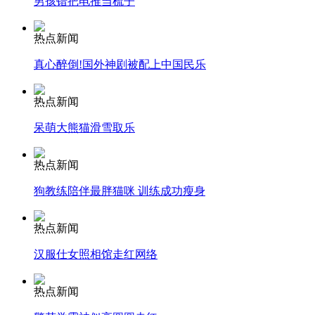
男孩错把电推当梳子
安徽一实载49人客车翻车
热点新闻
真心醉倒!国外神剧被配上中国民乐
热点新闻
走！跟着总书记去植树
呆萌大熊猫滑雪取乐
消防员救轻生者
花炮节热闹非凡
减压"枕头大战"
热点新闻
狗教练陪伴最胖猫咪 训练成功瘦身
热点新闻
纽约上演“枕头大战”
汉服仕女照相馆走红网络
司机酒驾遇交警 急速倒车逃窜
热点新闻