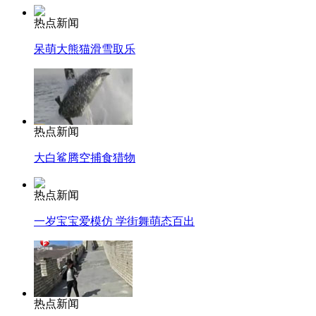
热点新闻
呆萌大熊猫滑雪取乐
热点新闻
大白鲨腾空捕食猎物
热点新闻
一岁宝宝爱模仿 学街舞萌态百出
热点新闻