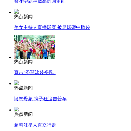
警花学霸神似高圆圆走红
热点新闻
美女主持人直播球赛 被足球砸中脑袋
热点新闻
直击"圣诞泳装裸跑"
热点新闻
愤怒母象 携子狂追吉普车
热点新闻
超萌汪星人直立行走