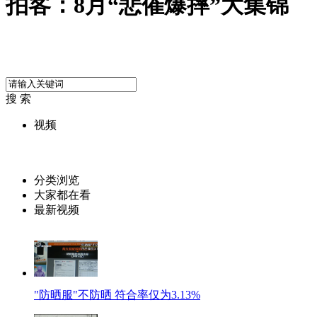
拍客：8月“悲催爆摔”大集锦
搜 索
视频
分类浏览
大家都在看
最新视频
"防晒服"不防晒 符合率仅为3.13%