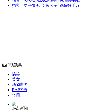
拍客
：公公被儿媳妇棍棒打死 满头裂口
市民种出怪异巨型丝瓜引围观
拍客
：男子冒充“部长公子”诈骗数千万
山西运城恶犬咬伤多人 警民合力深夜将其击毙
女孩北京地铁殴打老人 痛下狠手拳打脚踢
无痛分娩是否安全 医生回应
热门视频集
搞笑
美女
外交部：反对强权政治霸凌主义
动物世界
BABY秀
奇闻
外交部：有关国家言论片面不公正
热点新闻