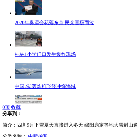
2020年奥运会花落东京 民众喜极而泣
桂林1小学门口发生爆炸现场
中国2架轰炸机飞经冲绳海域
0
顶
收藏
分享到：
浙江公开征集高考试题 出题人将签保密协定
简介：四川9月下雪夏天直接进入冬天 绵阳康定等地大雪封山
分类名称：
中新拍客