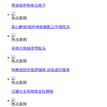
男孩错把电推当梳子
安徽一实载49人客车翻车
热点新闻
真心醉倒!国外神剧被配上中国民乐
走！跟着总书记去植树
热点新闻
呆萌大熊猫滑雪取乐
消防员救轻生者
花炮节热闹非凡
减压"枕头大战"
热点新闻
狗教练陪伴最胖猫咪 训练成功瘦身
纽约上演“枕头大战”
热点新闻
汉服仕女照相馆走红网络
司机酒驾遇交警 急速倒车逃窜
热点新闻