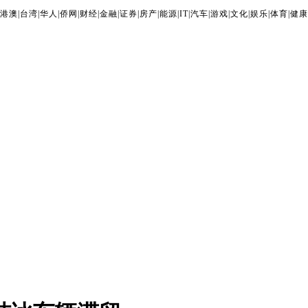
港澳
|
台湾
|
华人
|
侨网
|
财经
|
金融
|
证券
|
房产
|
能源
|
IT
|
汽车
|
游戏
|
文化
|
娱乐
|
体育
|
健康