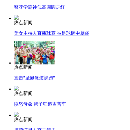
警花学霸神似高圆圆走红
热点新闻
美女主持人直播球赛 被足球砸中脑袋
热点新闻
直击"圣诞泳装裸跑"
热点新闻
愤怒母象 携子狂追吉普车
热点新闻