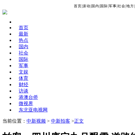
首页
|
滚动
|
国内
|
国际
|
军事
|
社会
|
地方
|
首页
最新
热点
国内
社会
国际
军事
文娱
体育
财经
访谈
港澳台侨
微视界
东北亚电视网
当前位置：
中新视频
>
中新拍客
>
正文