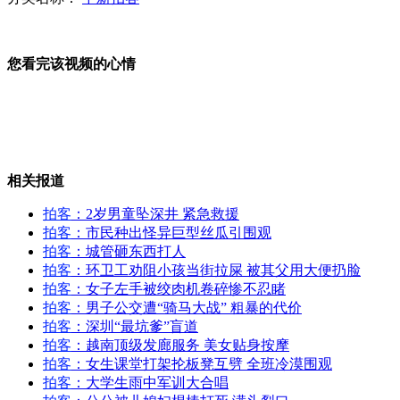
山东章丘：公车进饭店景点将自动报警
您看完该视频的心情
2岁男童坠深井 紧急救援
相关报道
拍客
：2岁男童坠深井 紧急救援
金正恩出席国庆65周年阅兵
拍客
：市民种出怪异巨型丝瓜引围观
拍客
：城管砸东西打人
拍客
：环卫工劝阻小孩当街拉屎 被其父用大便扔脸
拍客
：女子左手被绞肉机卷碎惨不忍睹
拍客
：男子公交遭“骑马大战” 粗暴的代价
中国"慰安妇"对日诉讼第一人离世
拍客
：深圳“最坑爹”盲道
拍客
：越南顶级发廊服务 美女贴身按摩
拍客
：女生课堂打架抡板凳互劈 全班冷漠围观
拍客
：大学生雨中军训大合唱