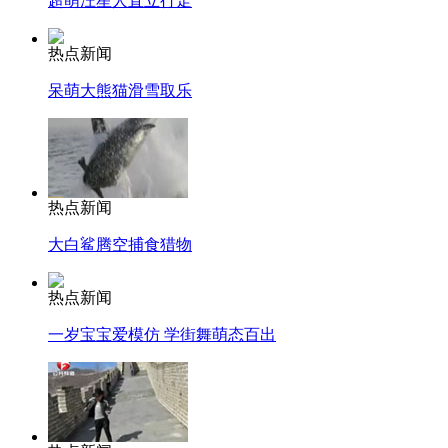
超萌汪星人直立行走
热点新闻
呆萌大熊猫滑雪取乐
热点新闻
大白鲨腾空捕食猎物
热点新闻
一岁宝宝爱模仿 学街舞萌态百出