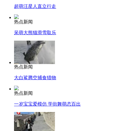
超萌汪星人直立行走
热点新闻
呆萌大熊猫滑雪取乐
热点新闻
大白鲨腾空捕食猎物
热点新闻
一岁宝宝爱模仿 学街舞萌态百出