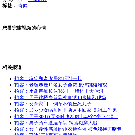
搞笑：美女玩滑沙被摔惨了
标签：
奇闻
您看完该视频的心情
美国民众对伊朗总统演讲反应不一
美巴总统表示支持中东和平进程
相关报道
拍客
：狗狗和老虎居然玩到一起
拍客
：老板卷走11名女子会费 集体跳楼维权
拍客
：水葫芦疯长达3公里封堵杭甬大运河
巴西海滩发现大规模鲸搁浅
拍客
：男子跳楼身首异处血溅10米惨烈现场
拍客
：父亲家门口倒车不慎压死儿子
拍客
：13岁少女蜗居网吧两月不回家 觉得工作累
拍客
：男子300万买36吨废料做出42个“变形金刚”
拍客
：男子骑车遭遇车祸 钢筋戳穿大腿
搞笑：老公敢怒不敢言
拍客
：女子穿性感薄纱睡衣遭性侵 被色狼拖进暗巷