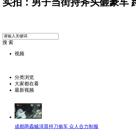
实拍：男子当街持斧头砸豪车 
搜 索
视频
分类浏览
大家都在看
最新视频
成都两蟊贼清晨持刀偷车 众人合力制服