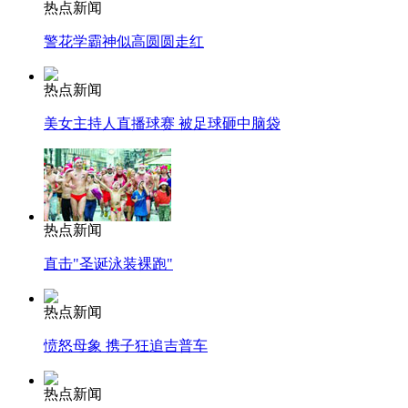
热点新闻
警花学霸神似高圆圆走红
热点新闻
美女主持人直播球赛 被足球砸中脑袋
热点新闻
直击"圣诞泳装裸跑"
热点新闻
愤怒母象 携子狂追吉普车
热点新闻