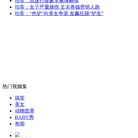
拍客
：高速行驶豪车被撞解体
拍客
：女子严重烧伤 丈夫卷钱带情人跑
山西运城恶犬咬伤多人 警民合力深夜将其击毙
拍客
：“色驴”向美女争宠 发飙狂踢“驴友”
女孩北京地铁殴打老人 痛下狠手拳打脚踢
无痛分娩是否安全 医生回应
热门视频集
外交部：反对强权政治霸凌主义
搞笑
美女
外交部：有关国家言论片面不公正
动物世界
BABY秀
奇闻