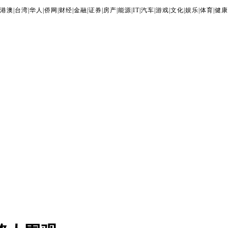
港澳
|
台湾
|
华人
|
侨网
|
财经
|
金融
|
证券
|
房产
|
能源
|
IT
|
汽车
|
游戏
|
文化
|
娱乐
|
体育
|
健康