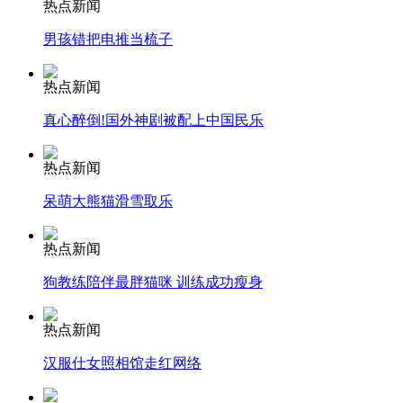
热点新闻
安徽一实载49人客车翻车
男孩错把电推当梳子
热点新闻
走！跟着总书记去植树
真心醉倒!国外神剧被配上中国民乐
热点新闻
消防员救轻生者
花炮节热闹非凡
减压"枕头大战"
呆萌大熊猫滑雪取乐
热点新闻
纽约上演“枕头大战”
狗教练陪伴最胖猫咪 训练成功瘦身
热点新闻
司机酒驾遇交警 急速倒车逃窜
汉服仕女照相馆走红网络