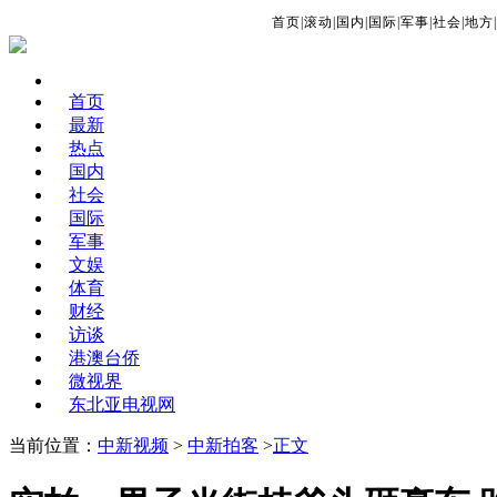
首页
|
滚动
|
国内
|
国际
|
军事
|
社会
|
地方
|
首页
最新
热点
国内
社会
国际
军事
文娱
体育
财经
访谈
港澳台侨
微视界
东北亚电视网
当前位置：
中新视频
>
中新拍客
>
正文