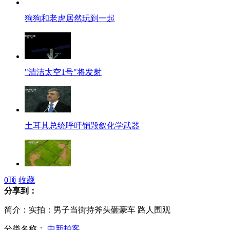
狗狗和老虎居然玩到一起
"清洁太空1号"将发射
土耳其总统呼吁销毁叙化学武器
《鸟目台湾》航拍台湾展现宝岛之美
0
顶
收藏
分享到：
简介：实拍：男子当街持斧头砸豪车 路人围观
分类名称：
中新拍客