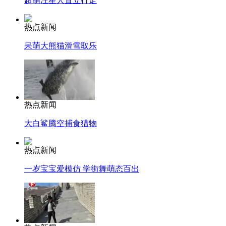
超萌汪星人直立行走
热点新闻
呆萌大熊猫滑雪取乐
热点新闻
大白鲨腾空捕食猎物
热点新闻
一岁宝宝爱模仿 学街舞萌态百出