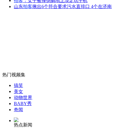
拍客
：女子被撞倒躺地上淡定玩手机
四名美国政府前官员与斯诺登会面
山东
拍客
揪出6个符合要求污水直排口 4个在济南
山西运城恶犬咬伤多人 警民合力深夜将其击毙
女孩北京地铁殴打老人 痛下狠手拳打脚踢
无痛分娩是否安全 医生回应
热门视频集
搞笑
美女
外交部：反对强权政治霸凌主义
动物世界
BABY秀
奇闻
外交部：有关国家言论片面不公正
热点新闻