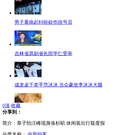
男子看病起纠纷砍伤挂号员
吉林省原副省长田学仁受审
成龙桌下牵手范冰冰 当众豪坐李冰冰大腿
0
顶
收藏
分享到：
河南推出"烩面标准" 新政策被指"怪异"
简介：章子怡汪峰现身洛杉矶 休闲装出行疑度假
分类名称：
中新拍客