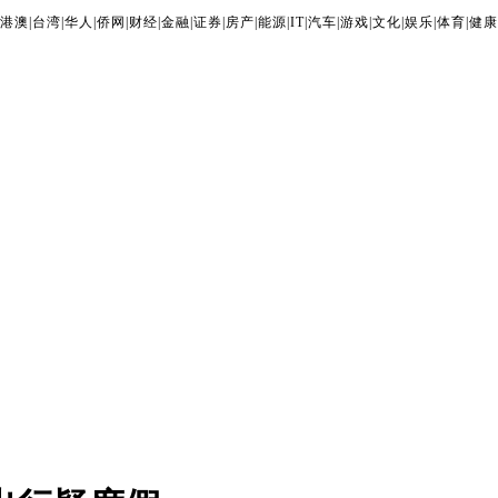
港澳
|
台湾
|
华人
|
侨网
|
财经
|
金融
|
证券
|
房产
|
能源
|
IT
|
汽车
|
游戏
|
文化
|
娱乐
|
体育
|
健康