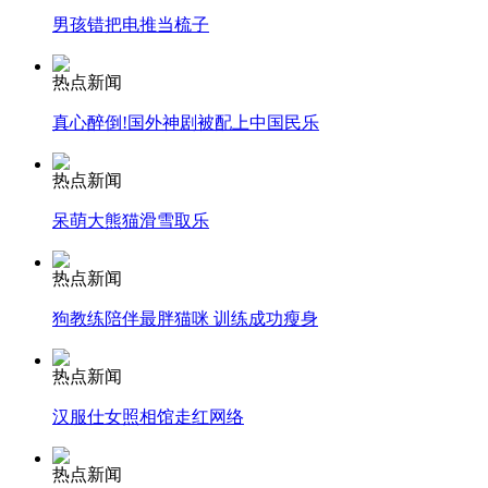
男孩错把电推当梳子
安徽一实载49人客车翻车
热点新闻
真心醉倒!国外神剧被配上中国民乐
走！跟着总书记去植树
热点新闻
呆萌大熊猫滑雪取乐
消防员救轻生者
花炮节热闹非凡
减压"枕头大战"
热点新闻
狗教练陪伴最胖猫咪 训练成功瘦身
纽约上演“枕头大战”
热点新闻
汉服仕女照相馆走红网络
司机酒驾遇交警 急速倒车逃窜
热点新闻