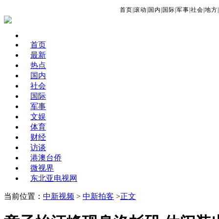
首页
|
滚动
|
国内
|
国际
|
军事
|
社会
|
地方
|
首页
最新
热点
国内
社会
国际
军事
文娱
体育
财经
访谈
港澳台侨
微视界
东北亚电视网
当前位置：
中新视频
>
中新拍客
>
正文