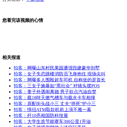
法国一小学发生集体食物中毒事件
您看完该视频的心情
高希希于正玩跨界 称影视剧可借鉴游戏
相关报道
拍客
：网曝山东村民果园遭强毁建豪华别墅
网曝山东村民果园遭强毁建豪华别墅
拍客
：女子失恋跳楼消防员飞身抱住 现场尖叫
拍客
：网曝多人围殴超车司机 自称坐的是首长
拍客
：三女子施暴如“黑社会” 对镜头摆POS
拍客
：妻子外遇闹离婚 男子欲点汽油自焚
拍客
：载18吨天燃气槽车与载水卡车相撞
北京石景山商场火灾已被扑灭 无人员伤亡
拍客
：原配街头战小三 丈夫“拼死”护小三
拍客
：情侣ATM取款机前上演不雅一幕
拍客
：歼10亮相国防科技展
拍客
：大学生造节能赛车300公里1升油