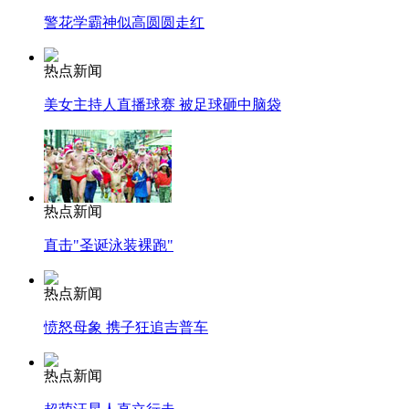
警花学霸神似高圆圆走红
热点新闻
美女主持人直播球赛 被足球砸中脑袋
热点新闻
直击"圣诞泳装裸跑"
热点新闻
愤怒母象 携子狂追吉普车
热点新闻