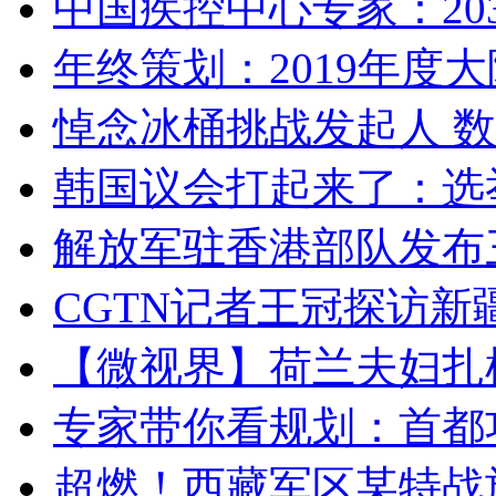
中国疾控中心专家：203
年终策划：2019年度大陆
悼念冰桶挑战发起人 数百
韩国议会打起来了：选举
解放军驻香港部队发布三
CGTN记者王冠探访新疆
【微视界】荷兰夫妇扎根青
专家带你看规划：首都功
超燃！西藏军区某特战