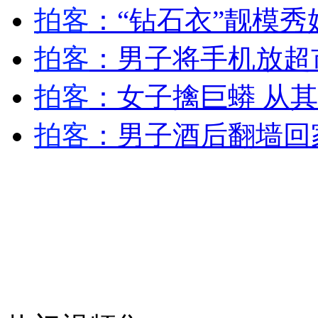
消防员救轻生者
花炮节热闹非凡
减压"枕头大战"
拍客
：“钻石衣”靓模秀
拍客
：男子将手机放超
纽约上演“枕头大战”
拍客
：女子擒巨蟒 从
拍客
：男子酒后翻墙回
司机酒驾遇交警 急速倒车逃窜