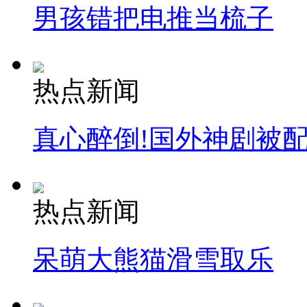
男孩错把电推当梳子
热点新闻
真心醉倒!国外神剧被
热点新闻
呆萌大熊猫滑雪取乐