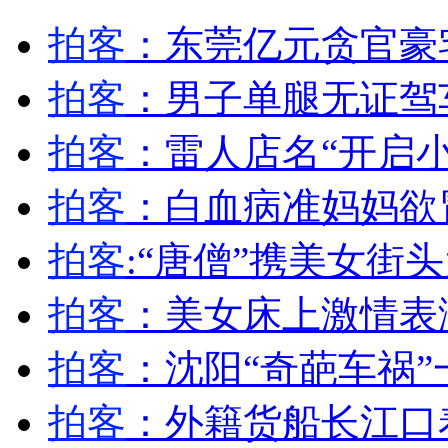
无痛分娩是否安全 医生回应
拍客
：东莞亿元贪官豪
拍客
：男子单腿无证驾
外交部：反对强权政治霸凌主义
拍客
：雷人店名“开启
外交部：有关国家言论片面不公正
拍客
：白血病准妈妈欲
拍客
:“唐僧”携美女街
安徽一实载49人客车翻车
拍客
：美女床上激情表
拍客
：沈阳“奇葩车祸
走！跟着总书记去植树
拍客
：外籍货船长江口