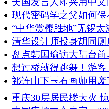
美国发言人即兴用中文
现代密码学之父如何保
“中华赏樱胜地”无锡
清华设计师投身胡同厕
盘点韩国瑜访大陆台前
想过桥就得跳舞！游客
祁连山下玉石画师用废
重庆30层居民楼大火