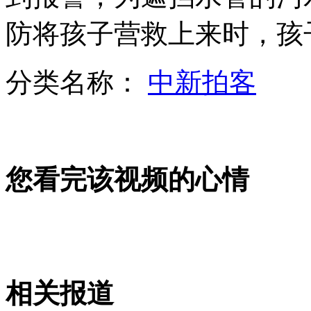
防将孩子营救上来时，孩
实拍:大批民警搜山解救被绑架富商
分类名称：
中新拍客
男子单腿无证驾车 称与杀人放火不一样
记者询问“李小冉流产”遭主办方掌掴
您看完该视频的心情
山西运城恶犬咬伤多人 警民合力深夜将其击毙
女孩北京地铁殴打老人 痛下狠手拳打脚踢
相关报道