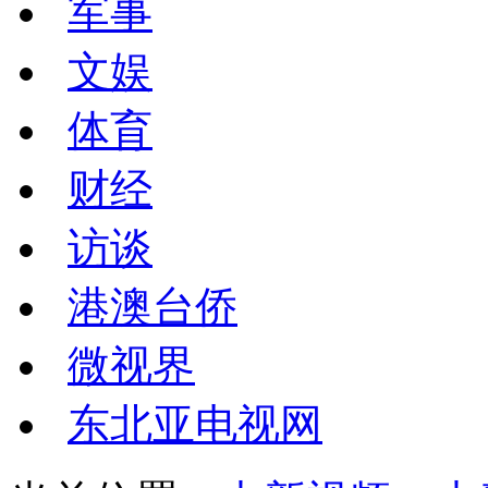
军事
文娱
体育
财经
访谈
港澳台侨
微视界
东北亚电视网