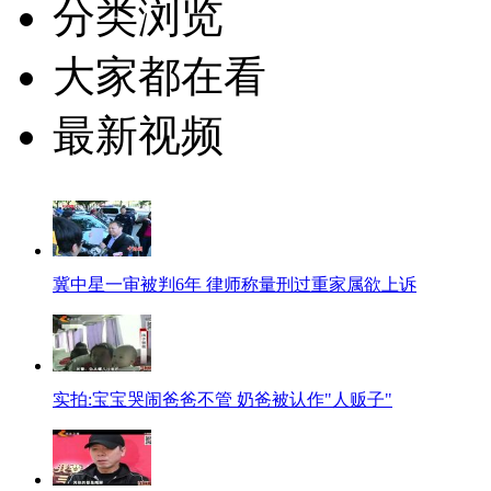
分类浏览
大家都在看
最新视频
冀中星一审被判6年 律师称量刑过重家属欲上诉
实拍:宝宝哭闹爸爸不管 奶爸被认作"人贩子"