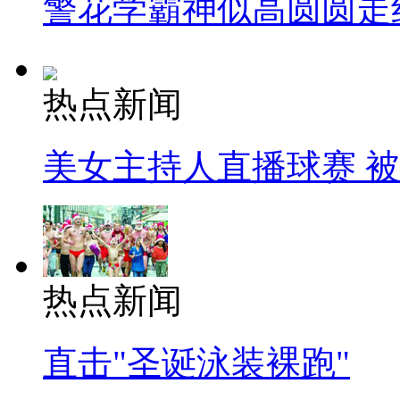
警花学霸神似高圆圆走
热点新闻
美女主持人直播球赛 
热点新闻
直击"圣诞泳装裸跑"