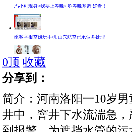
冯小刚现身<我要上春晚> 称春晚基调:好看！
乘客举报空姐玩手机 山东航空已承认并处理
0
顶
收藏
《习仲勋同志诞生一百周年》邮票发行日受热捧
分享到：
简介：河南洛阳一10岁
东莞亿元贪官豪宅如“城堡”
井中，窨井下水流湍急，
外国男子被指发廊骚扰女性 直言在“泡妞”
到报警，为遮挡水管的污