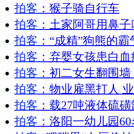
山西运城恶犬咬伤多人 警民合力深夜将其击毙
拍客
：猴子骑自行车
拍客
：土家阿哥用鼻子
女孩北京地铁殴打老人 痛下狠手拳打脚踢
拍客
：“成精”狗熊的霸
拍客
：弃婴女孩患白血
无痛分娩是否安全 医生回应
拍客
：初二女生翻围墙
外交部：反对强权政治霸凌主义
拍客
：物业雇黑打人 业
外交部：有关国家言论片面不公正
拍客
：载27吨液体硫磺
拍客
：洛阳一幼儿园6
安徽一实载49人客车翻车