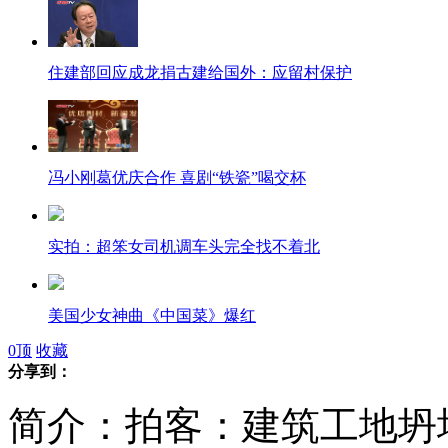
住建部回应成龙捐古建给国外：应留村保护
冯小刚葛优庆合作 喜剧“铁瓷”喝交杯
实拍：超笨女司机调车头完全找不着北
美国少女神曲《中国菜》爆红
0
顶
收藏
分享到：
简介：拍客：建筑工地坍塌
五人强坐出租车 的哥拒超载被打