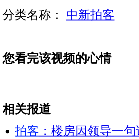
分类名称：
中新拍客
父亲倒车碾死一岁女儿 惨！
您看完该视频的心情
撞人后冒充好心人 “淡定哥”原为肇事者
韩国270度全景观影让您身临其境看电影
相关报道
患癌父亲守诺牵手走红毯 新婚女儿感动痛哭
拍客
：楼房因领导一句