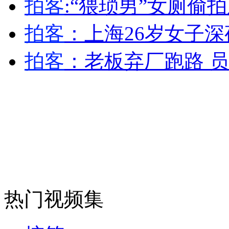
拍客
:“猥琐男”女厕偷
拍客
：上海26岁女子
走！跟着总书记去植树
拍客
：老板弃厂跑路 
消防员救轻生者
花炮节热闹非凡
减压"枕头大战"
纽约上演“枕头大战”
司机酒驾遇交警 急速倒车逃窜
热门视频集