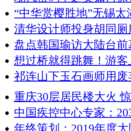
“中华赏樱胜地”无锡
清华设计师投身胡同厕
盘点韩国瑜访大陆台前
想过桥就得跳舞！游客
祁连山下玉石画师用废
重庆30层居民楼大火
中国疾控中心专家：203
年终策划：2019年度大陆