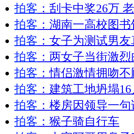
拍客
：刮卡中奖26万 
外交部：反对强权政治霸凌主义
拍客
：湖南一高校图书
外交部：有关国家言论片面不公正
拍客
：女子为测试男友
拍客
：两女子当街激烈
安徽一实载49人客车翻车
拍客
：情侣激情拥吻不
拍客
：建筑工地坍塌16
走！跟着总书记去植树
拍客
：楼房因领导一句
拍客
：猴子骑自行车
消防员救轻生者
花炮节热闹非凡
减压"枕头大战"