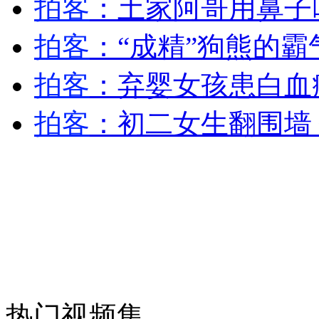
拍客
：土家阿哥用鼻子
拍客
：“成精”狗熊的霸
纽约上演“枕头大战”
拍客
：弃婴女孩患白血
司机酒驾遇交警 急速倒车逃窜
拍客
：初二女生翻围墙
热门视频集