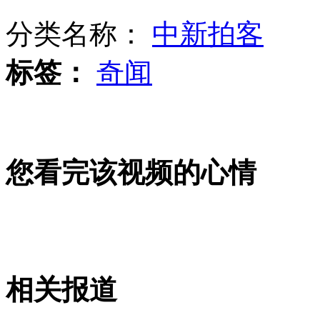
分类名称：
中新拍客
实拍环卫大叔说英语读莎翁
标签：
奇闻
东林寺回应"跪拜登顶"事件:无强迫之意
伦敦“最牛交管员”给希拉里开罚单
您看完该视频的心情
山西运城恶犬咬伤多人 警民合力深夜将其击毙
女孩北京地铁殴打老人 痛下狠手拳打脚踢
相关报道
无痛分娩是否安全 医生回应