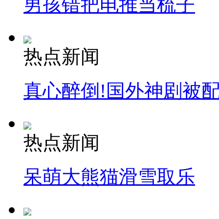
男孩错把电推当梳子
热点新闻
真心醉倒!国外神剧被
热点新闻
呆萌大熊猫滑雪取乐