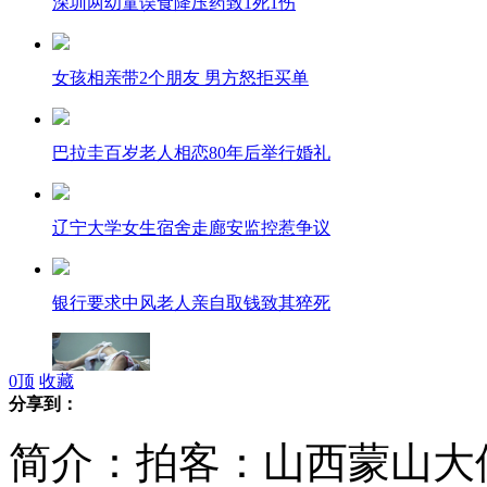
深圳两幼童误食降压药致1死1伤
女孩相亲带2个朋友 男方怒拒买单
巴拉圭百岁老人相恋80年后举行婚礼
辽宁大学女生宿舍走廊安监控惹争议
银行要求中风老人亲自取钱致其猝死
0
顶
收藏
分享到：
女子人流手术遭医生抬价5次
简介：拍客：山西蒙山大佛