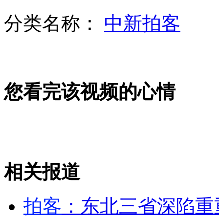
分类名称：
中新拍客
黑车司机为吸毒帮助毒贩运毒
神曲《狐狸叫》刷新鸟叔纪录
您看完该视频的心情
男子组织聋哑人机场乞讨年获利百万
相关报道
郭晶晶被曝搬离霍家大宅 不适应豪门生活
拍客
：东北三省深陷重