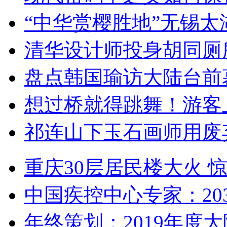
“中华赏樱胜地”无锡
清华设计师投身胡同厕
盘点韩国瑜访大陆台前
想过桥就得跳舞！游客
祁连山下玉石画师用废
重庆30层居民楼大火
中国疾控中心专家：203
年终策划：2019年度大陆