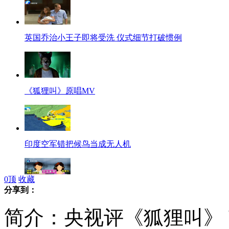
英国乔治小王子即将受洗 仪式细节打破惯例
《狐狸叫》原唱MV
印度空军错把候鸟当成无人机
0
顶
收藏
分享到：
台北一男子偷拍性爱影片威胁女友
简介：央视评《狐狸叫》