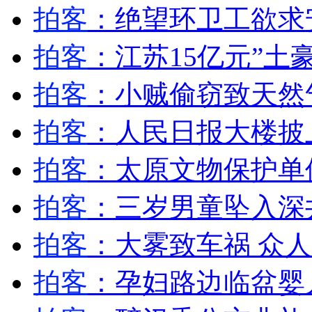
湖南一妇女因家庭矛盾砍死三个亲生儿子
拍客
：绝望环卫工欲求
拍客
：江苏15亿元”土
山西运城恶犬咬伤多人 警民合力深夜将其击毙
拍客
：小贼偷窃致天然
拍客
：人民日报大楼披
女孩北京地铁殴打老人 痛下狠手拳打脚踢
拍客
：太原文物保护单
无痛分娩是否安全 医生回应
拍客
：三岁男童坠入深
外交部：反对强权政治霸凌主义
拍客
：大雾致车祸 众人
外交部：有关国家言论片面不公正
拍客
：孕妇路边临盆婴