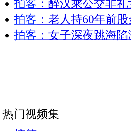
拍客
：醉汉乘公交非礼
安徽一实载49人客车翻车
拍客
：老人持60年前股
拍客
：女子深夜跳海陷淤
走！跟着总书记去植树
消防员救轻生者
花炮节热闹非凡
减压"枕头大战"
纽约上演“枕头大战”
热门视频集
司机酒驾遇交警 急速倒车逃窜