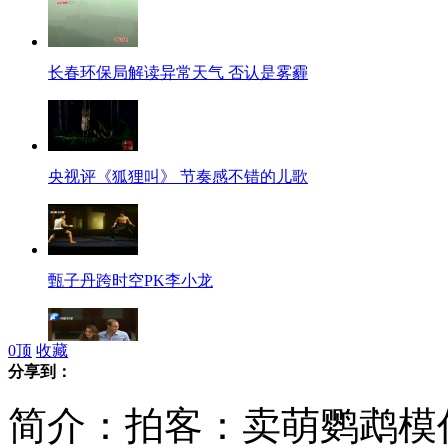
长春环保局解读异常天气 否认是雾霾
央视评《狐狸叫》 节奏感不错的儿歌
甄子丹跨时空PK李小龙
0
顶
收藏
分享到：
英国乔治小王子即将受洗 仪式细节打破惯例
简介：拍客：卖萌鹦鹉模