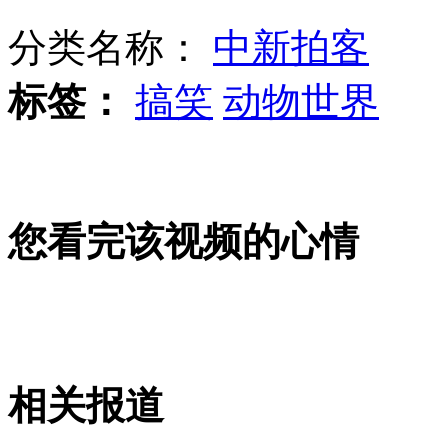
分类名称：
中新拍客
《狐狸叫》原唱MV
标签：
搞笑
动物世界
印度空军错把候鸟当成无人机
您看完该视频的心情
台北一男子偷拍性爱影片威胁女友
黑车司机为吸毒帮助毒贩运毒
相关报道