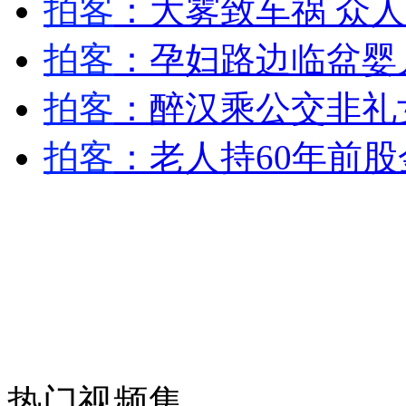
拍客
：大雾致车祸 众人
安徽一实载49人客车翻车
拍客
：孕妇路边临盆婴
拍客
：醉汉乘公交非礼
走！跟着总书记去植树
拍客
：老人持60年前股
消防员救轻生者
花炮节热闹非凡
减压"枕头大战"
纽约上演“枕头大战”
司机酒驾遇交警 急速倒车逃窜
热门视频集