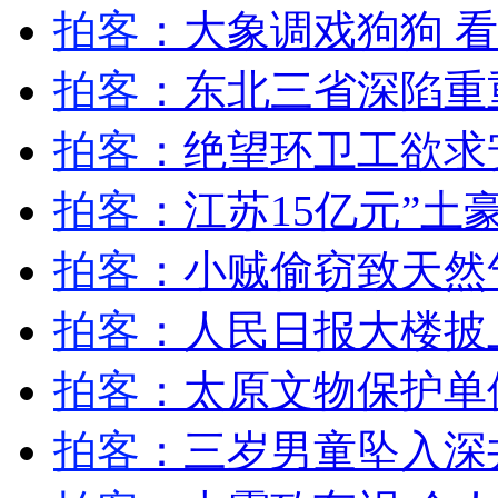
神曲《狐狸叫》刷新鸟叔纪录
拍客
：大象调戏狗狗 
拍客
：东北三省深陷重
山西运城恶犬咬伤多人 警民合力深夜将其击毙
拍客
：绝望环卫工欲求
拍客
：江苏15亿元”土
女孩北京地铁殴打老人 痛下狠手拳打脚踢
拍客
：小贼偷窃致天然
无痛分娩是否安全 医生回应
拍客
：人民日报大楼披
外交部：反对强权政治霸凌主义
拍客
：太原文物保护单
外交部：有关国家言论片面不公正
拍客
：三岁男童坠入深