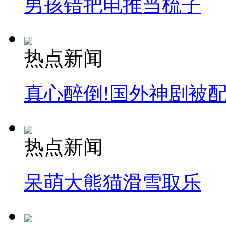
男孩错把电推当梳子
热点新闻
真心醉倒!国外神剧被
热点新闻
呆萌大熊猫滑雪取乐