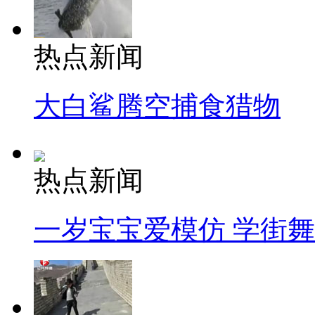
热点新闻
大白鲨腾空捕食猎物
热点新闻
一岁宝宝爱模仿 学街