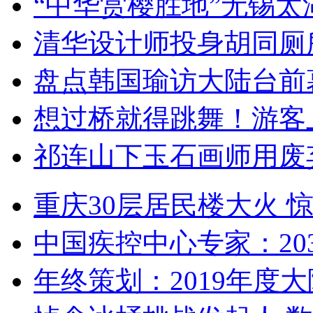
“中华赏樱胜地”无锡
清华设计师投身胡同厕
盘点韩国瑜访大陆台前
想过桥就得跳舞！游客
祁连山下玉石画师用废
重庆30层居民楼大火
中国疾控中心专家：203
年终策划：2019年度大陆