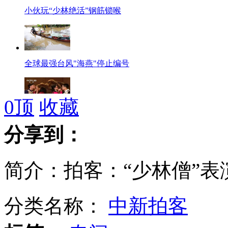
小伙玩“少林绝活”钢筋锁喉
全球最强台风"海燕"停止编号
0
顶
收藏
大陆新人"光棍节"体验台湾原住民婚礼
分享到：
简介：拍客：“少林僧”表
萌宝宝们的搞笑夸张秀
分类名称：
中新拍客
英国将派军舰及运输机参与菲律宾救援