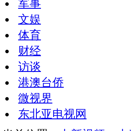
军事
文娱
体育
财经
访谈
港澳台侨
微视界
东北亚电视网