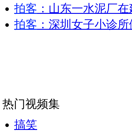
走！跟着总书记去植树
拍客
：山东一水泥厂在
拍客
：深圳女子小诊所
消防员救轻生者
花炮节热闹非凡
减压"枕头大战"
纽约上演“枕头大战”
司机酒驾遇交警 急速倒车逃窜
热门视频集
搞笑