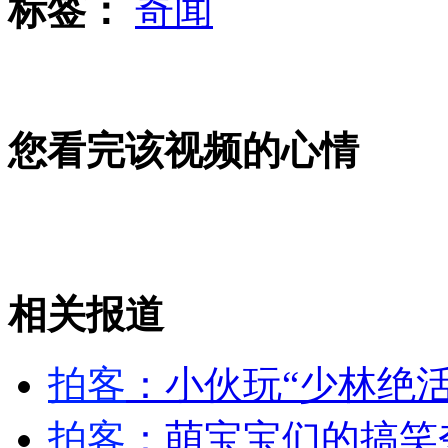
标签：
奇闻
南加州抗议组织者称接受ABC道歉
您看完该视频的心情
琼海一水库泄洪致100村庄被淹
相关报道
搞笑“雷人”视频集
山西运城恶犬咬伤多人 警民合力深夜将其击毙
拍客
：小伙玩“少林绝
拍客
：萌宝宝们的搞笑