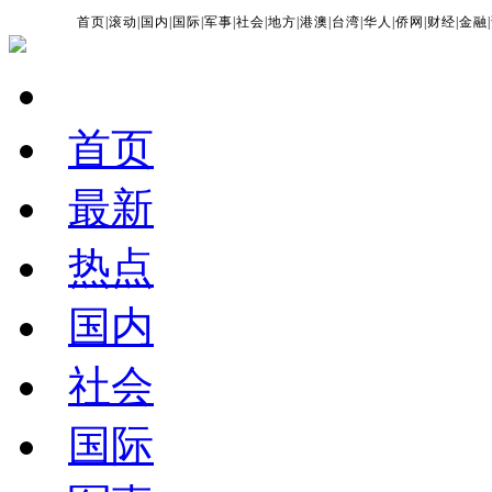
首页
|
滚动
|
国内
|
国际
|
军事
|
社会
|
地方
|
港澳
|
台湾
|
华人
|
侨网
|
财经
|
金融
|
首页
最新
热点
国内
社会
国际