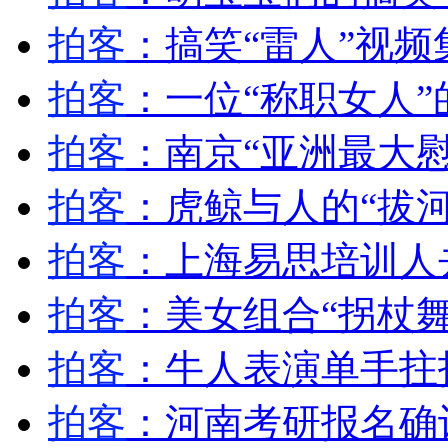
女孩北京地铁殴打老人 痛下狠手拳打脚踢
拍客
：搞笑“雷人”视频
拍客
：一位“称职女人”
无痛分娩是否安全 医生回应
拍客
：南京“亚洲最大
外交部：反对强权政治霸凌主义
拍客
：虎鲸与人的“拔河
外交部：有关国家言论片面不公正
拍客
：上海易思培训人
拍客
：美女组合“拐杖舞
安徽一实载49人客车翻车
拍客
：牛人表演单手拄
拍客
：河南考研报名确