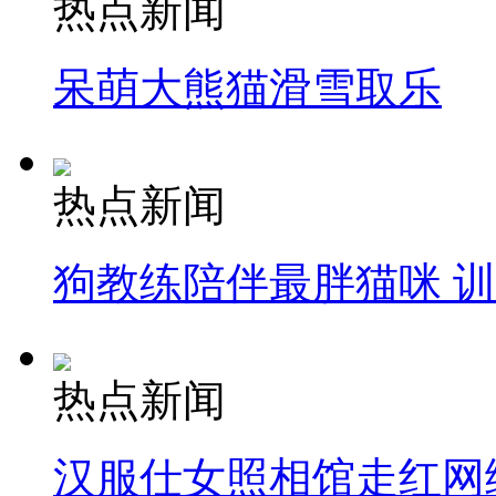
热点新闻
呆萌大熊猫滑雪取乐
走！跟着总书记去植树
热点新闻
消防员救轻生者
花炮节热闹非凡
减压"枕头大战"
狗教练陪伴最胖猫咪 
纽约上演“枕头大战”
热点新闻
司机酒驾遇交警 急速倒车逃窜
汉服仕女照相馆走红网