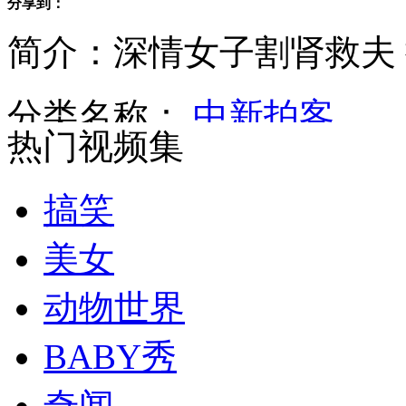
分享到：
简介：深情女子割肾救夫
上海一女子驾车撞倒保安
分类名称：
中新拍客
热门视频集
深圳乞丐带POS机乞讨
搞笑
美女
江苏一家因得罪邻居遭焚尸
动物世界
BABY秀
北京地铁猥琐男偷摸女子下体
奇闻