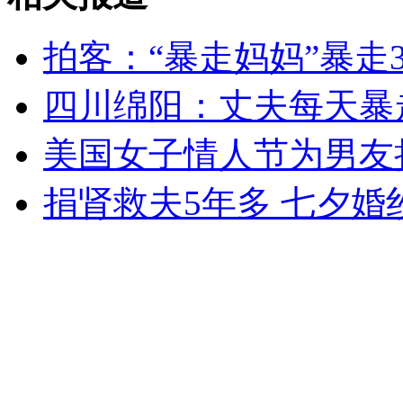
拍客：“暴走妈妈”暴走3
四川绵阳：丈夫每天暴走
美国女子情人节为男友
捐肾救夫5年多 七夕婚