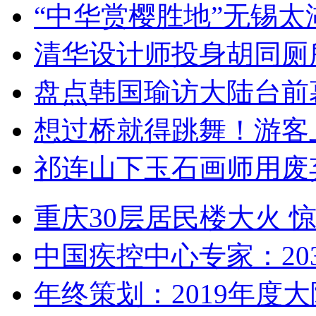
“中华赏樱胜地”无锡
清华设计师投身胡同厕
盘点韩国瑜访大陆台前
想过桥就得跳舞！游客
祁连山下玉石画师用废
重庆30层居民楼大火
中国疾控中心专家：203
年终策划：2019年度大陆