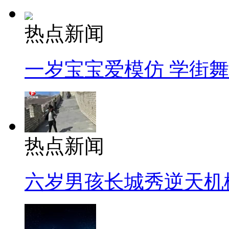
热点新闻
一岁宝宝爱模仿 学街
热点新闻
六岁男孩长城秀逆天机