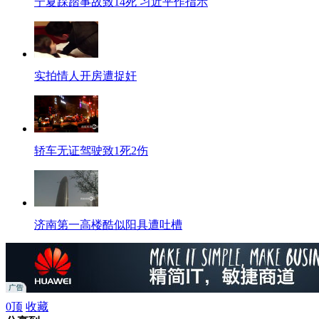
宁夏踩踏事故致14死 习近平作指示
实拍情人开房遭捉奸
轿车无证驾驶致1死2伤
济南第一高楼酷似阳具遭吐槽
湖南渔民捞出巨型青鱼
0
顶
收藏