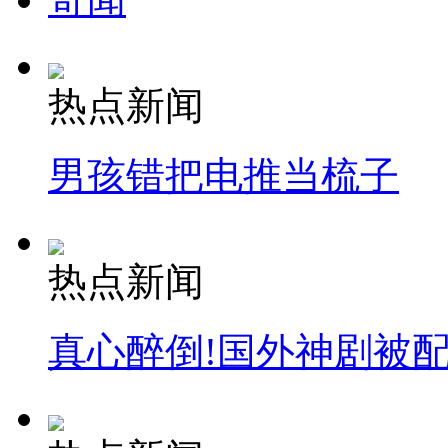
山西运城恶犬咬伤多人 警民合力深夜将其击毙
热点新闻
女孩北京地铁殴打老人 痛下狠手拳打脚踢
男孩错把电推当梳子
无痛分娩是否安全 医生回应
热点新闻
外交部：反对强权政治霸凌主义
真心醉倒!国外神剧被
外交部：有关国家言论片面不公正
安徽一实载49人客车翻车