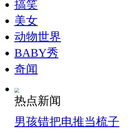
搞笑
美女
制毒第一村:传村官家财过亿
动物世界
BABY秀
黄渤李云迪等明星向中新网网友拜年
奇闻
山西运城恶犬咬伤多人 警民合力深夜将其击毙
热点新闻
女孩北京地铁殴打老人 痛下狠手拳打脚踢
男孩错把电推当梳子
无痛分娩是否安全 医生回应