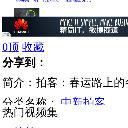
女子悬浮河面引恐慌
0
顶
收藏
分享到：
女子震撼乡村爵士
简介：拍客：春运路上的各
上海:春节加班7天 加班费至少1266元
分类名称：
中新拍客
热门视频集
河南麻袋扛奖金"土豪"公司回应:实为多年首次分红