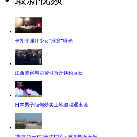
卡扎菲强奸少女“淫窟”曝光
江西警察与协警引拆迁纠纷互殴
日本男子缅甸炒卖土地遭驱逐出境
“制毒第一村”守法村民：感觉脸面无光