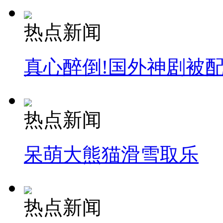
外交部：反对强权政治霸凌主义
热点新闻
外交部：有关国家言论片面不公正
真心醉倒!国外神剧被
安徽一实载49人客车翻车
热点新闻
呆萌大熊猫滑雪取乐
走！跟着总书记去植树
消防员救轻生者
花炮节热闹非凡
减压"枕头大战"
热点新闻