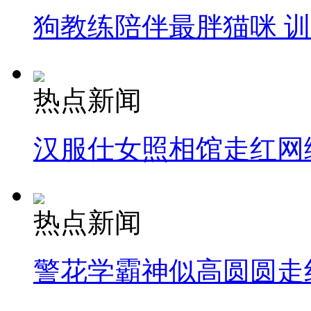
狗教练陪伴最胖猫咪 
纽约上演“枕头大战”
司机酒驾遇交警 急速倒车逃窜
热点新闻
汉服仕女照相馆走红网
热点新闻
警花学霸神似高圆圆走