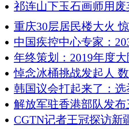
祁连山下玉石画师用废
重庆30层居民楼大火
中国疾控中心专家：203
年终策划：2019年度大陆
悼念冰桶挑战发起人 数百
韩国议会打起来了：选举
解放军驻香港部队发布三
CGTN记者王冠探访新疆