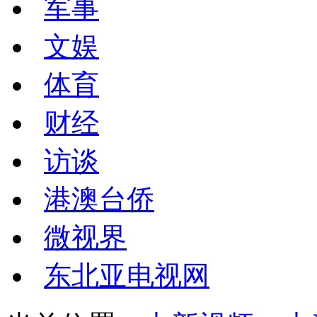
军事
文娱
体育
财经
访谈
港澳台侨
微视界
东北亚电视网