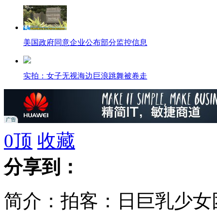
美国政府同意企业公布部分监控信息
实拍：女子无视海边巨浪跳舞被卷走
美国纽约男子急诊室外等待8小时后死亡
0
顶
收藏
斯诺登最新爆料：当心“愤怒小鸟”
分享到：
厨师盗走300多锅碗瓢盆 称回老家开同样的店
简介：拍客：日巨乳少女
日本决定修改教材指南 称钓鱼岛为"固有领土"