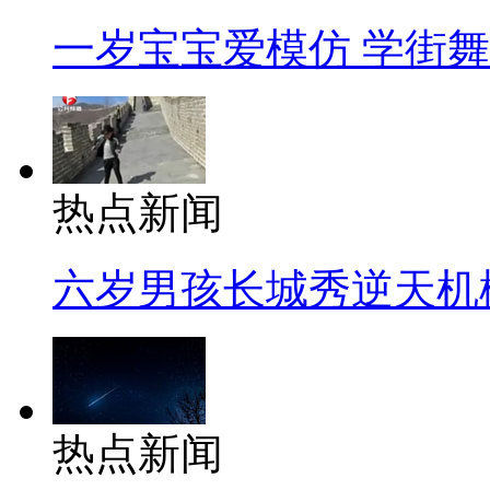
一岁宝宝爱模仿 学街
热点新闻
六岁男孩长城秀逆天机
热点新闻