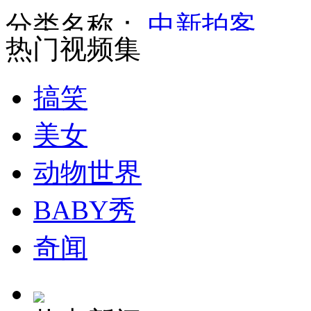
分类名称：
中新拍客
山西运城恶犬咬伤多人 警民合力深夜将其击毙
热门视频集
搞笑
女孩北京地铁殴打老人 痛下狠手拳打脚踢
美女
无痛分娩是否安全 医生回应
动物世界
BABY秀
外交部：反对强权政治霸凌主义
奇闻
外交部：有关国家言论片面不公正