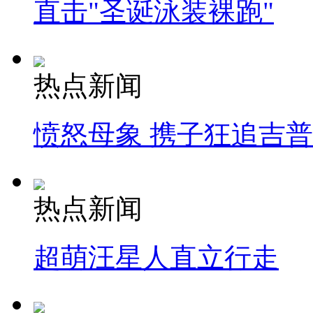
直击"圣诞泳装裸跑"
热点新闻
愤怒母象 携子狂追吉
热点新闻
超萌汪星人直立行走