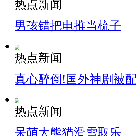
热点新闻
安徽一实载49人客车翻车
男孩错把电推当梳子
走！跟着总书记去植树
热点新闻
消防员救轻生者
花炮节热闹非凡
减压"枕头大战"
真心醉倒!国外神剧被
纽约上演“枕头大战”
热点新闻
司机酒驾遇交警 急速倒车逃窜
呆萌大熊猫滑雪取乐