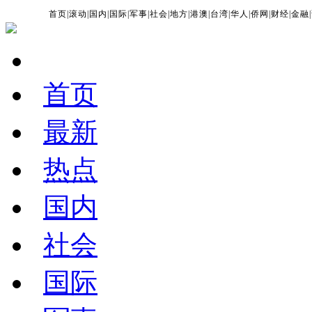
首页
|
滚动
|
国内
|
国际
|
军事
|
社会
|
地方
|
港澳
|
台湾
|
华人
|
侨网
|
财经
|
金融
|
首页
最新
热点
国内
社会
国际