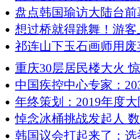
盘点韩国瑜访大陆台前
想过桥就得跳舞！游客
祁连山下玉石画师用废
重庆30层居民楼大火
中国疾控中心专家：203
年终策划：2019年度大陆
悼念冰桶挑战发起人 数百
韩国议会打起来了：选举