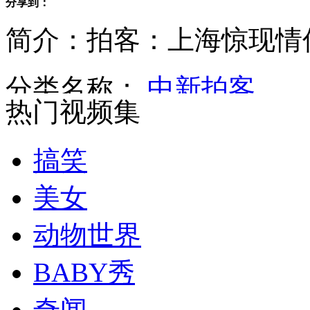
分享到：
潘基文在古巴街头理发 引民众围观
简介：拍客：上海惊现情
分类名称：
中新拍客
媒体曝拜登曾反复劝阻安倍参拜
热门视频集
北京铁路局：三天退火车票40多万张
搞笑
美女
网友拟除夕查岗假日办：就是看看你上班没
动物世界
山西运城恶犬咬伤多人 警民合力深夜将其击毙
BABY秀
奇闻