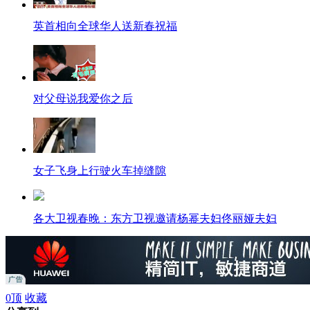
英首相向全球华人送新春祝福
对父母说我爱你之后
女子飞身上行驶火车掉缝隙
各大卫视春晚：东方卫视邀请杨幂夫妇佟丽娅夫妇
互联网巨头掀"红包大战" 拿用户钱发红包无本万利
0
顶
收藏