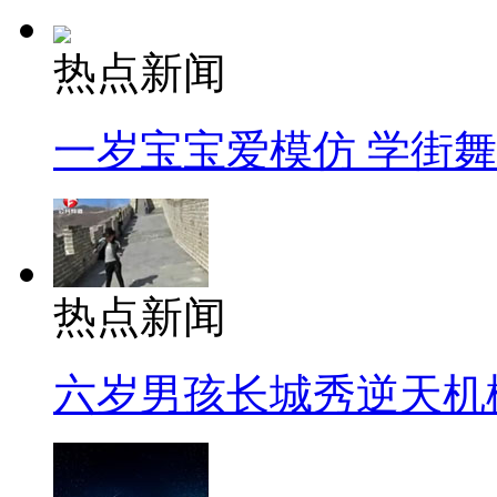
热点新闻
一岁宝宝爱模仿 学街
热点新闻
六岁男孩长城秀逆天机