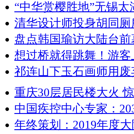
“中华赏樱胜地”无锡
清华设计师投身胡同厕
盘点韩国瑜访大陆台前
想过桥就得跳舞！游客
祁连山下玉石画师用废
重庆30层居民楼大火
中国疾控中心专家：203
年终策划：2019年度大陆