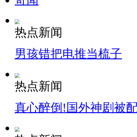
女孩北京地铁殴打老人 痛下狠手拳打脚踢
无痛分娩是否安全 医生回应
热点新闻
外交部：反对强权政治霸凌主义
男孩错把电推当梳子
外交部：有关国家言论片面不公正
热点新闻
安徽一实载49人客车翻车
真心醉倒!国外神剧被
走！跟着总书记去植树