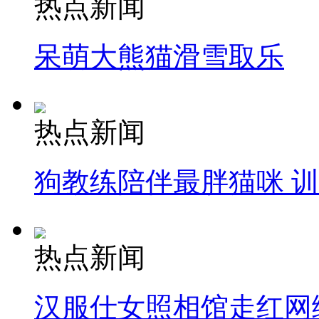
热点新闻
消防员救轻生者
花炮节热闹非凡
减压"枕头大战"
呆萌大熊猫滑雪取乐
纽约上演“枕头大战”
热点新闻
司机酒驾遇交警 急速倒车逃窜
狗教练陪伴最胖猫咪 
热点新闻
汉服仕女照相馆走红网