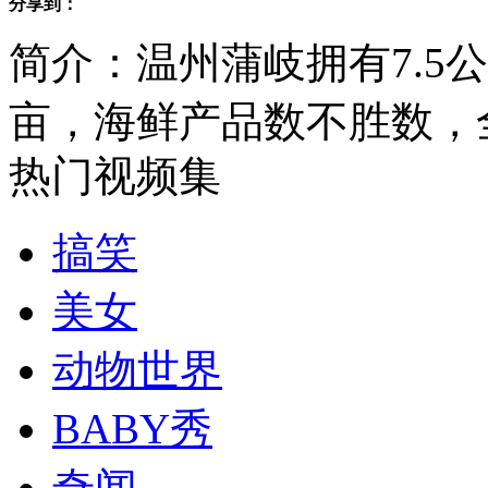
分享到：
美海军升级驻日基地舰艇 被指针对中国
简介：温州蒲岐拥有7.5
亩，海鲜产品数不胜数，
大巴雨天漂移甩尾侧翻全程
热门视频集
工。
搞笑
分类名称：
中新拍客
韩国总统称朝鲜挑衅时将予以严惩
美女
动物世界
监拍司机加油未拔油枪致油管被拉断
BABY秀
奇闻