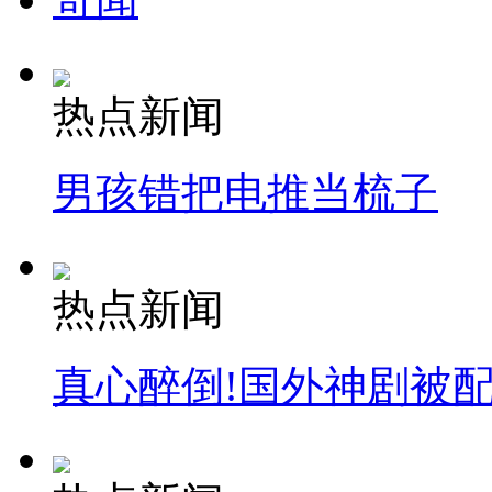
曝反贪局长夜总会接受宴请
山西运城恶犬咬伤多人 警民合力深夜将其击毙
热点新闻
男孩错把电推当梳子
女孩北京地铁殴打老人 痛下狠手拳打脚踢
无痛分娩是否安全 医生回应
热点新闻
外交部：反对强权政治霸凌主义
真心醉倒!国外神剧被
外交部：有关国家言论片面不公正