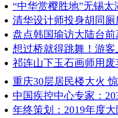
“中华赏樱胜地”无锡
清华设计师投身胡同厕
盘点韩国瑜访大陆台前
想过桥就得跳舞！游客
祁连山下玉石画师用废
重庆30层居民楼大火
中国疾控中心专家：203
年终策划：2019年度大陆