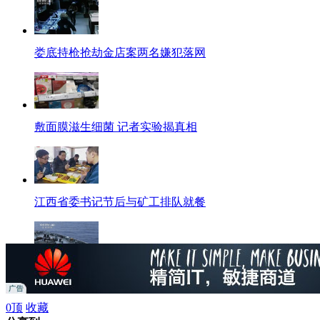
娄底持枪抢劫金店案两名嫌犯落网
敷面膜滋生细菌 记者实验揭真相
江西省委书记节后与矿工排队就餐
南海舰队远海训练编队开展实弹射击训练
0
顶
收藏