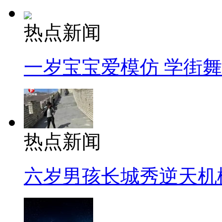
热点新闻
一岁宝宝爱模仿 学街
热点新闻
六岁男孩长城秀逆天机