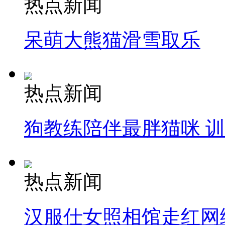
热点新闻
安徽一实载49人客车翻车
呆萌大熊猫滑雪取乐
走！跟着总书记去植树
热点新闻
消防员救轻生者
花炮节热闹非凡
减压"枕头大战"
狗教练陪伴最胖猫咪 
纽约上演“枕头大战”
热点新闻
司机酒驾遇交警 急速倒车逃窜
汉服仕女照相馆走红网