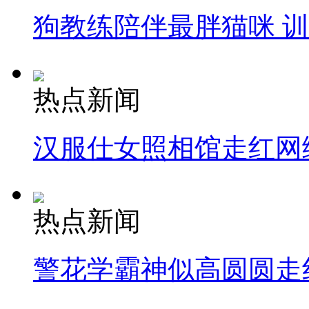
狗教练陪伴最胖猫咪 
纽约上演“枕头大战”
司机酒驾遇交警 急速倒车逃窜
热点新闻
汉服仕女照相馆走红网
热点新闻
警花学霸神似高圆圆走