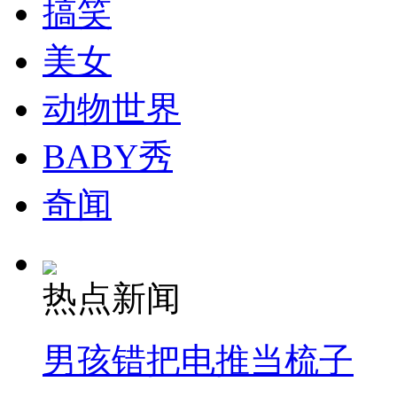
搞笑
美女
最新疑似失事海域漂浮物图像公布
动物世界
BABY秀
实拍：印度大选临近 平民党为大选造势
奇闻
山西运城恶犬咬伤多人 警民合力深夜将其击毙
热点新闻
女孩北京地铁殴打老人 痛下狠手拳打脚踢
男孩错把电推当梳子
无痛分娩是否安全 医生回应