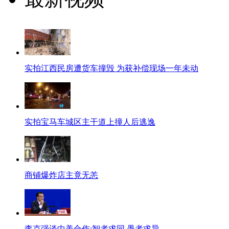
实拍江西民房遭货车撞毁 为获补偿现场一年未动
实拍宝马车城区主干道上撞人后逃逸
商铺爆炸店主竟无恙
李克强谈中美合作:智者求同 愚者求异