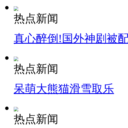
外交部：反对强权政治霸凌主义
热点新闻
外交部：有关国家言论片面不公正
真心醉倒!国外神剧被
安徽一实载49人客车翻车
热点新闻
呆萌大熊猫滑雪取乐
走！跟着总书记去植树
消防员救轻生者
花炮节热闹非凡
减压"枕头大战"
热点新闻