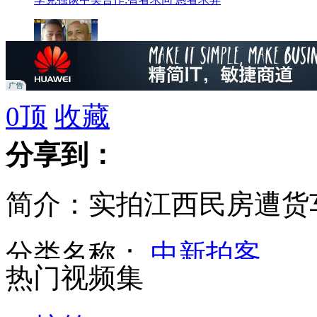
机长与恐怖分子同窗
0
顶
收藏
分享到：
拍客：庆丰包子铺现身上海 市民冒雨排队
简介：实拍江西民房遭货
拍客：江苏老太27年收养20多个弃婴
分类名称：
中新拍客
热门视频集
厉以宁谈改革:利益集团可补偿 难在制度惯性