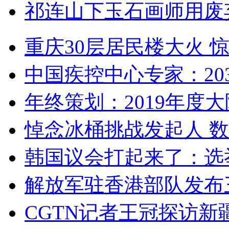
祁连山下玉石画师用废
重庆30层居民楼大火
中国疾控中心专家：203
年终策划：2019年度大陆
悼念冰桶挑战发起人 数百
韩国议会打起来了：选举
解放军驻香港部队发布三
CGTN记者王冠探访新疆