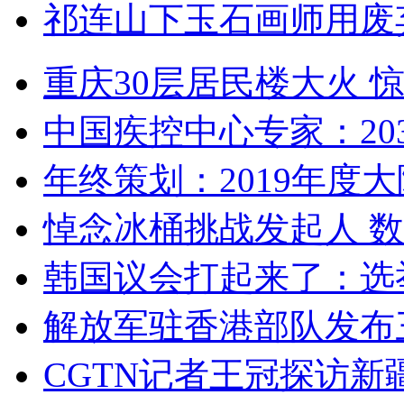
祁连山下玉石画师用废
重庆30层居民楼大火
中国疾控中心专家：203
年终策划：2019年度大陆
悼念冰桶挑战发起人 数百
韩国议会打起来了：选举
解放军驻香港部队发布三
CGTN记者王冠探访新疆