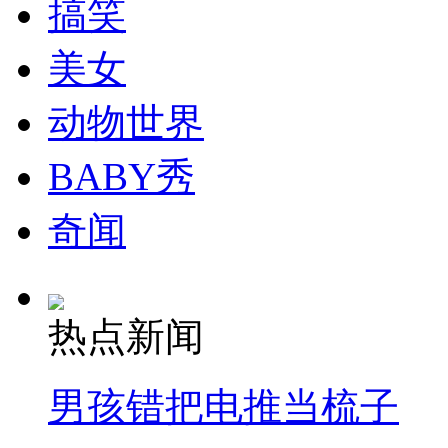
搞笑
美军事基地指挥官描述枪击事件经过
美女
动物世界
男友疯狂施虐堵门 女子被逼从3楼跳下
BABY秀
山西运城恶犬咬伤多人 警民合力深夜将其击毙
奇闻
女孩北京地铁殴打老人 痛下狠手拳打脚踢
热点新闻
无痛分娩是否安全 医生回应
男孩错把电推当梳子