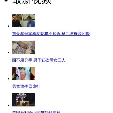
东莞弑母案检察院将不起诉 杨九与母亲团聚
因不愿分手 男子狂砍母女三人
男童遭生母虐打
美国欲利诱中国阻朝鲜拥核