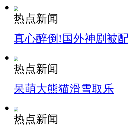
外交部：反对强权政治霸凌主义
热点新闻
外交部：有关国家言论片面不公正
真心醉倒!国外神剧被
安徽一实载49人客车翻车
热点新闻
走！跟着总书记去植树
呆萌大熊猫滑雪取乐
消防员救轻生者
花炮节热闹非凡
减压"枕头大战"
热点新闻