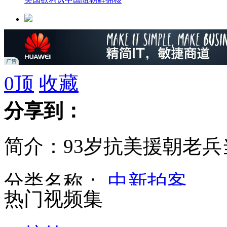
中国大熊猫在比利时动物园正式亮相
0
顶
收藏
色狼公交站偷拍女子裙底被逮现行
分享到：
简介：93岁抗美援朝老
老人昏迷二十天 唱着《东方红》醒来
分类名称：
中新拍客
热门视频集
小伙抢劫2000块 用的竟是玩具枪