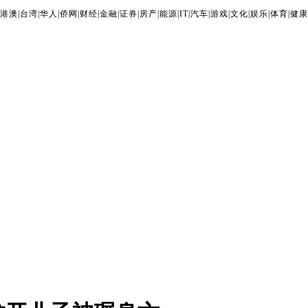
港澳
|
台湾
|
华人
|
侨网
|
财经
|
金融
|
证券
|
房产
|
能源
|
IT
|
汽车
|
游戏
|
文化
|
娱乐
|
体育
|
健康