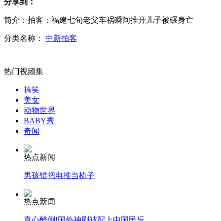
分享到：
简介：拍客：福建七旬老父车祸瞬间推开儿子被碾身亡
奇怪路段"水往高处走"
分类名称：
中新拍客
热门视频集
男子蹲行滑稽盗窃 监控抓拍"婀娜"贼影
搞笑
美女
动物世界
BABY秀
恶夫泼油烧妻酿惨剧
奇闻
热点新闻
男孩错把电推当梳子
丈夫捅伤妻子后自残
热点新闻
真心醉倒!国外神剧被配上中国民乐