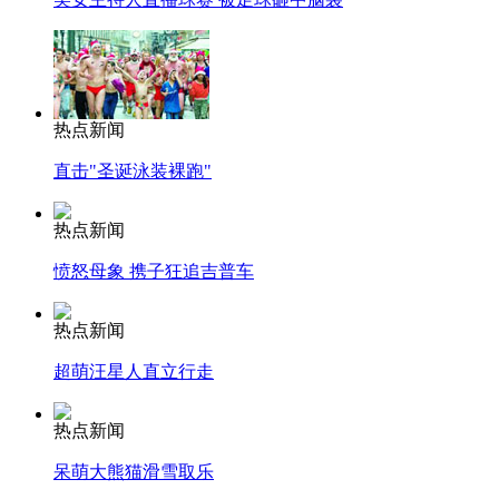
安徽一实载49人客车翻车
热点新闻
直击"圣诞泳装裸跑"
走！跟着总书记去植树
热点新闻
消防员救轻生者
花炮节热闹非凡
减压"枕头大战"
愤怒母象 携子狂追吉普车
热点新闻
超萌汪星人直立行走
纽约上演“枕头大战”
热点新闻
司机酒驾遇交警 急速倒车逃窜
呆萌大熊猫滑雪取乐