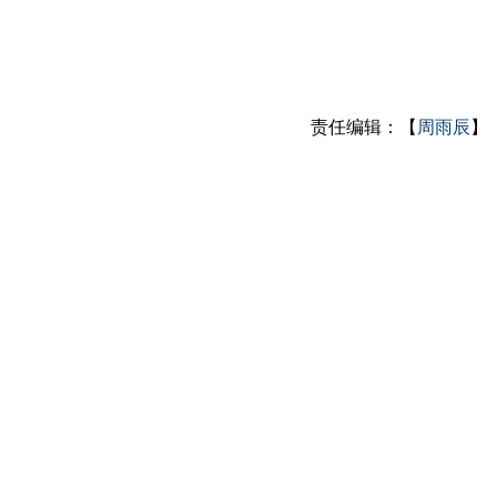
责任编辑：【
周雨辰
】