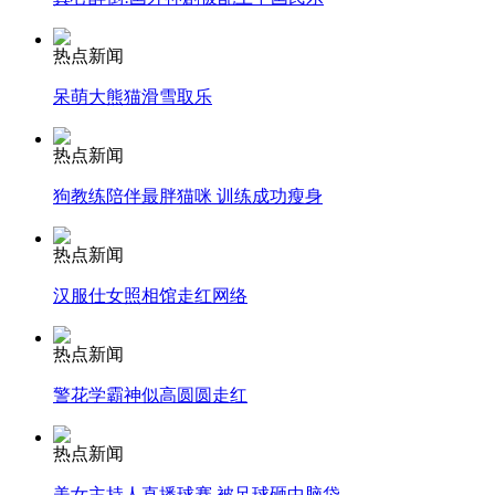
搜寻马航MH370:12架飞机15艘舰船参与今日搜寻
热点新闻
山西运城恶犬咬伤多人 警民合力深夜将其击毙
呆萌大熊猫滑雪取乐
热点新闻
狗教练陪伴最胖猫咪 训练成功瘦身
女孩北京地铁殴打老人 痛下狠手拳打脚踢
热点新闻
无痛分娩是否安全 医生回应
汉服仕女照相馆走红网络
热点新闻
外交部：反对强权政治霸凌主义
警花学霸神似高圆圆走红
外交部：有关国家言论片面不公正
热点新闻
美女主持人直播球赛 被足球砸中脑袋