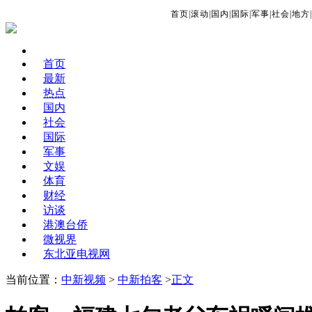
首页
|
滚动
|
国内
|
国际
|
军事
|
社会
|
地方
|
首页
最新
热点
国内
社会
国际
军事
文娱
体育
财经
访谈
港澳台侨
微视界
东北亚电视网
当前位置：
中新视频
>
中新拍客
>
正文