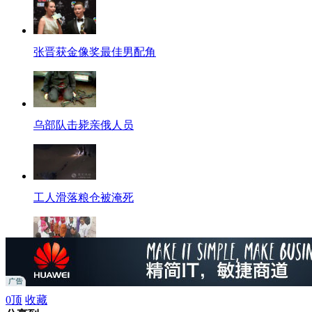
张晋获金像奖最佳男配角
乌部队击毙亲俄人员
工人滑落粮仓被淹死
兰州三个区已解除应急措施
0
顶
收藏