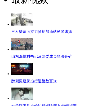
三歹徒蒙面持刀抢劫加油站民警速擒
山东淄博村书记及两委成员非法开矿
醉驾男遮牌拖行巡警数百米
女子回家见小偷脱精光睡床上 惊慌报警