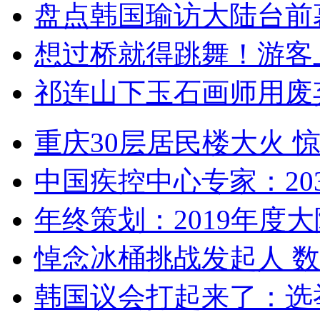
盘点韩国瑜访大陆台前
想过桥就得跳舞！游客
祁连山下玉石画师用废
重庆30层居民楼大火
中国疾控中心专家：203
年终策划：2019年度大陆
悼念冰桶挑战发起人 数百
韩国议会打起来了：选举