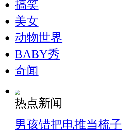
搞笑
美女
台湾加烟税促禁烟 走私香烟现象严重
动物世界
BABY秀
台湾高山茶农药残留超标遭罚
奇闻
山西运城恶犬咬伤多人 警民合力深夜将其击毙
热点新闻
女孩北京地铁殴打老人 痛下狠手拳打脚踢
男孩错把电推当梳子
无痛分娩是否安全 医生回应