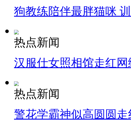
狗教练陪伴最胖猫咪 
纽约上演“枕头大战”
司机酒驾遇交警 急速倒车逃窜
热点新闻
汉服仕女照相馆走红网
热点新闻
警花学霸神似高圆圆走