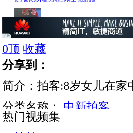
男子偷入殡仪馆猥亵美女遗像
0
顶
收藏
分享到：
小三怀孕出轨男向警察求助
简介：拍客:8岁女儿在家
两女子高铁内对骂激烈互殴
分类名称：
中新拍客
热门视频集
泰国反政府示威者遭榴霰弹所伤