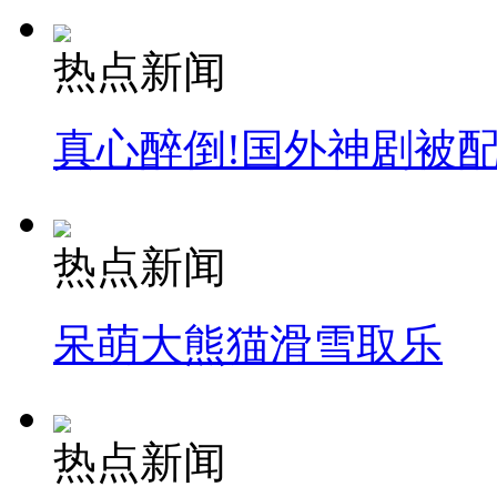
外交部：反对强权政治霸凌主义
热点新闻
外交部：有关国家言论片面不公正
真心醉倒!国外神剧被
安徽一实载49人客车翻车
热点新闻
呆萌大熊猫滑雪取乐
走！跟着总书记去植树
消防员救轻生者
花炮节热闹非凡
减压"枕头大战"
热点新闻