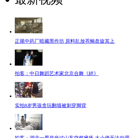
正规中药厂暗藏黑作坊 原料乱放苍蝇盘旋其上
拍客：中日舞蹈艺术家北京合舞《絆》
实拍8岁男孩贪玩翻墙被刺穿脚背
拍客：湖北一男孩坐过山车突然瘫痪 大小便无法自理