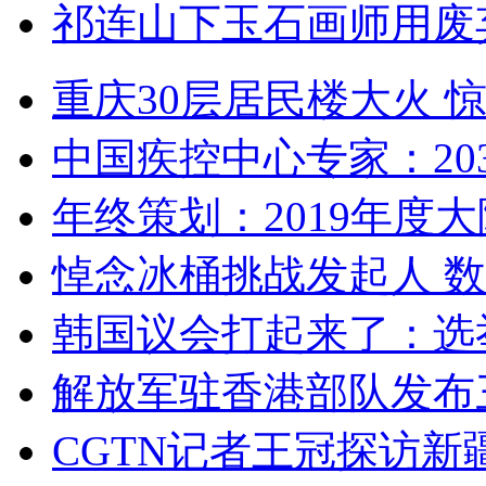
祁连山下玉石画师用废
重庆30层居民楼大火
中国疾控中心专家：203
年终策划：2019年度大陆
悼念冰桶挑战发起人 数百
韩国议会打起来了：选举
解放军驻香港部队发布三
CGTN记者王冠探访新疆