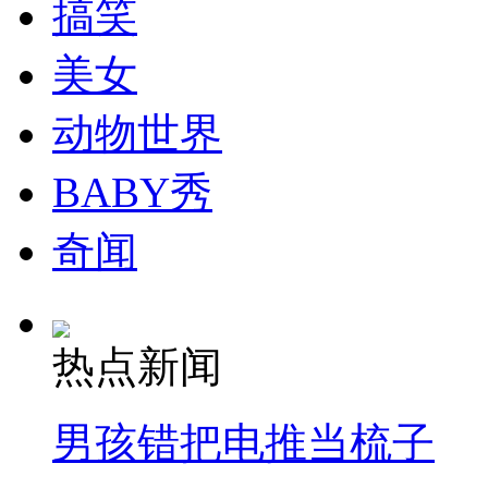
搞笑
美女
美记者讲述被绑真实经历:极端武装在"收集"美国人
动物世界
BABY秀
美遭极端组织杀害记者弗利的最后一封信
奇闻
山西运城恶犬咬伤多人 警民合力深夜将其击毙
热点新闻
女孩北京地铁殴打老人 痛下狠手拳打脚踢
男孩错把电推当梳子
无痛分娩是否安全 医生回应