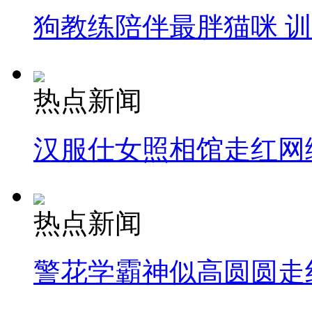
狗教练陪伴最胖猫咪 
纽约上演“枕头大战”
司机酒驾遇交警 急速倒车逃窜
热点新闻
汉服仕女照相馆走红网
热点新闻
警花学霸神似高圆圆走