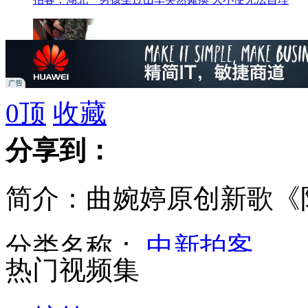
拍客：电梯故障乘客被困 消防凿墙救出
0
顶
收藏
分享到：
实拍山西一醉酒女当街打亲妈殴老公
简介：曲婉婷原创新歌《
街头实验：如果有小男孩请你帮他买套 你会怎么做？
分类名称：
中新拍客
热门视频集
老外蹭公交坐过站抢方向盘