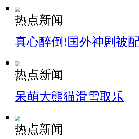
外交部：反对强权政治霸凌主义
热点新闻
外交部：有关国家言论片面不公正
真心醉倒!国外神剧被
安徽一实载49人客车翻车
热点新闻
呆萌大熊猫滑雪取乐
走！跟着总书记去植树
消防员救轻生者
花炮节热闹非凡
减压"枕头大战"
热点新闻