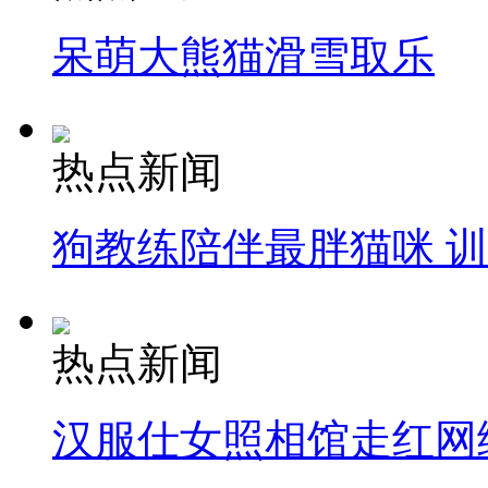
呆萌大熊猫滑雪取乐
走！跟着总书记去植树
消防员救轻生者
花炮节热闹非凡
减压"枕头大战"
热点新闻
狗教练陪伴最胖猫咪 
纽约上演“枕头大战”
司机酒驾遇交警 急速倒车逃窜
热点新闻
汉服仕女照相馆走红网