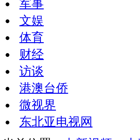
军事
文娱
体育
财经
访谈
港澳台侨
微视界
东北亚电视网