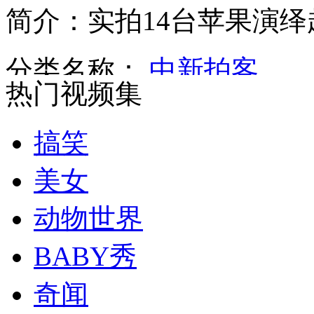
简介：实拍14台苹果演
老人住老年公寓一天浑身是伤 被人用湿毛巾抽打
分类名称：
中新拍客
热门视频集
儿童医院展示7000多"卡喉凶手" 家长直呼震惊
搞笑
美女
实拍:加拿大动物园三只老虎混战 一只终被咬死
动物世界
BABY秀
新家装修孩子倒霉 钉子被射进心脏
奇闻
山西运城恶犬咬伤多人 警民合力深夜将其击毙