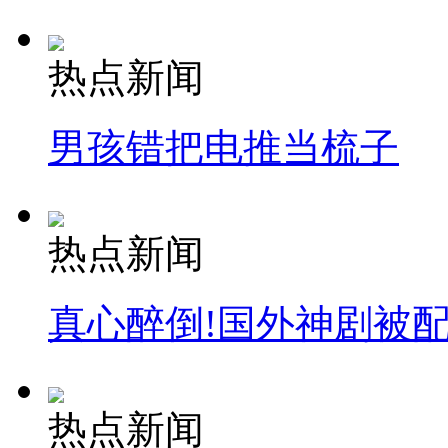
热点新闻
女孩北京地铁殴打老人 痛下狠手拳打脚踢
男孩错把电推当梳子
无痛分娩是否安全 医生回应
外交部：反对强权政治霸凌主义
热点新闻
外交部：有关国家言论片面不公正
真心醉倒!国外神剧被
安徽一实载49人客车翻车
热点新闻