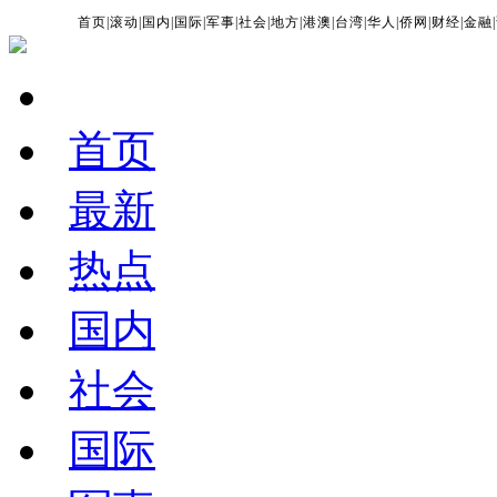
首页
|
滚动
|
国内
|
国际
|
军事
|
社会
|
地方
|
港澳
|
台湾
|
华人
|
侨网
|
财经
|
金融
|
首页
最新
热点
国内
社会
国际