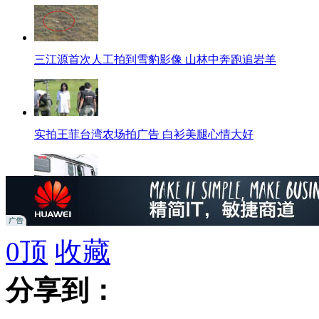
三江源首次人工拍到雪豹影像 山林中奔跑追岩羊
实拍王菲台湾农场拍广告 白衫美腿心情大好
中国制造巴西"奥运地铁车"长春下线
0
顶
收藏
分享到：
日本虚拟水族馆 现场作画即刻动起来