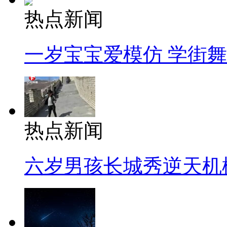
热点新闻
一岁宝宝爱模仿 学街
热点新闻
六岁男孩长城秀逆天机