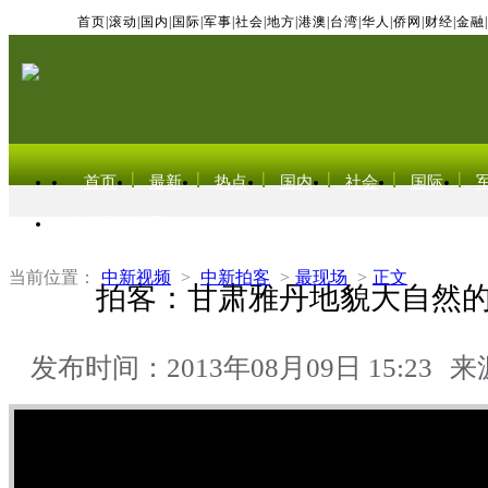
首页
|
滚动
|
国内
|
国际
|
军事
|
社会
|
地方
|
港澳
|
台湾
|
华人
|
侨网
|
财经
|
金融
|
首页
最新
热点
国内
社会
国际
东北亚电视网
当前位置：
中新视频
>
中新拍客
>
最现场
>
正文
拍客：甘肃雅丹地貌大自然
发布时间：2013年08月09日 15:23
来