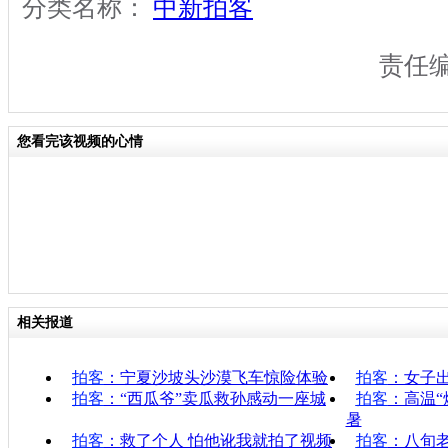
分类名称：
中新拍客
责任
您看完该视频的心情
相关报道
拍客
：宁夏沙坡头沙漠飞车惊险体验
拍客
：女子
拍客
：“西瓜爷”卖瓜救孙感动一座城
拍客
：高温“
暑
拍客
：救了个人 怕他讹我就拍了视频
拍客
：八旬