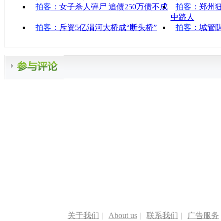
拍客
：女子杀人碎尸 追债250万债不成
拍客
：郑州
中路人
拍客
：斥资5亿渭河大桥成“断头桥”
拍客
：城管队
关于我们
|
About us
|
联系我们
|
广告服务