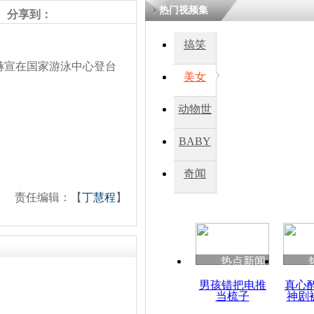
热门视频集
分享到：
搞笑
赫宣在国家游泳中心登台
美女
动物世
界
BABY
秀
奇闻
责任编辑：【
丁慧程
】
热点新闻
男孩错把电推
真心
当梳子
神剧