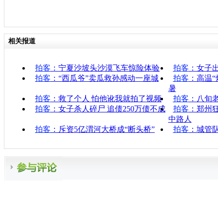
相关报道
拍客
：宁夏沙坡头沙漠飞车惊险体验
拍客
：女子
拍客
：“西瓜爷”卖瓜救孙感动一座城
拍客
：高温“
暑
拍客
：救了个人 怕他讹我就拍了视频
拍客
：八旬
拍客
：女子杀人碎尸 追债250万债不成
拍客
：郑州
中路人
拍客
：斥资5亿渭河大桥成“断头桥”
拍客
：城管队