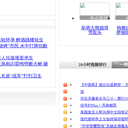
热点新闻
呆萌大熊猫滑
狗教
雪取乐
胖猫
出轨怀孕 醉酒跳楼轻生
烧烤”市民 水中打牌抗酷
老人垃圾堆里求生
狂风电闪雷鸣劈断大树 砸
24小时视频排行
一周
长造“战车”打扫卫生
【中国风】德云社孟鹤堂：万
深
河北无腿老兵马三小：爬行19
信号灯Plus！浑身都亮
美国发言人即兴用中文回答
现代密码学之父如何保存密
“中华赏樱胜地”无锡太湖鼋