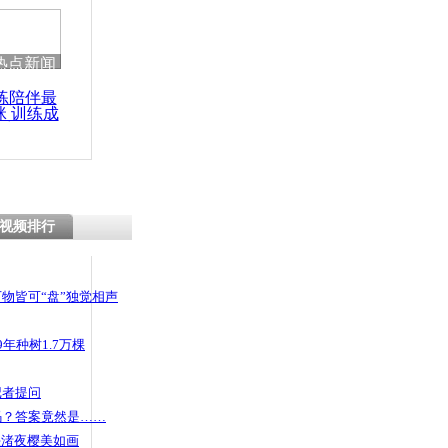
热点新闻
练陪伴最
咪 训练成
功瘦身
视频排行
物皆可“盘”独觉相声
年种树1.7万棵
记者提问
码？答案竟然是……
头渚夜樱美如画