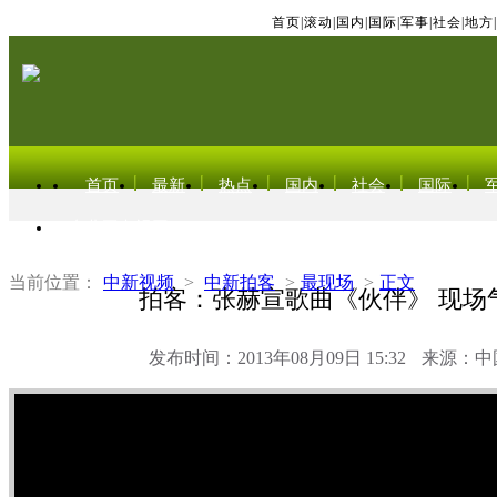
首页
|
滚动
|
国内
|
国际
|
军事
|
社会
|
地方
|
首页
最新
热点
国内
社会
国际
东北亚电视网
当前位置：
中新视频
>
中新拍客
>
最现场
>
正文
拍客：张赫宣歌曲《伙伴》 现场
发布时间：2013年08月09日 15:32
来源：中