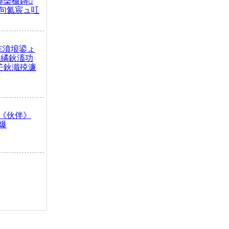
榫欒櫨鏄
句氦宸ュ叿
€濆埌鍙ょ
拌繘鈥滀功
笀鈥濈殑濂
《伙伴》
爆