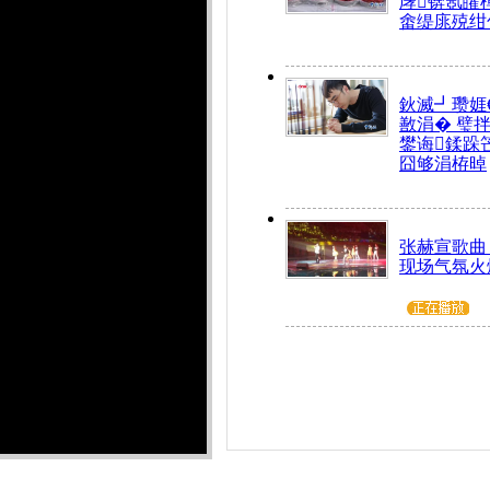
庨锛氬皬
畬缇庣殑绀
鈥滅┛瓒娾
敾涓� 璧
鐢诲鍒跺
囧够涓栫晫
张赫宣歌曲
现场气氛火