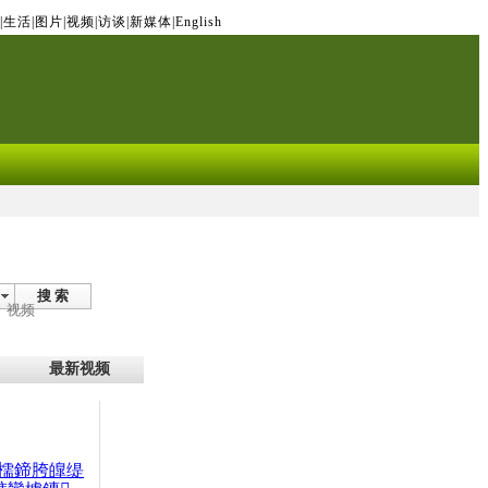
|
生活
|
图片
|
视频
|
访谈
|
新媒体
|
English
搜 索
视频
最新视频
檽鍗胯皥缇