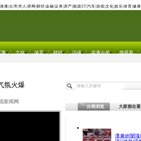
港澳
|
台湾
|
华人
|
侨网
|
财经
|
金融
|
证券
|
房产
|
能源
|
IT
|
汽车
|
游戏
|
文化
|
娱乐
|
体育
|
健康
军事
文娱
体育
财经
访谈
港澳台侨
微视界
气氛火爆
国新闻网
分类浏览
大家都在看
瀵兼紨闄堟