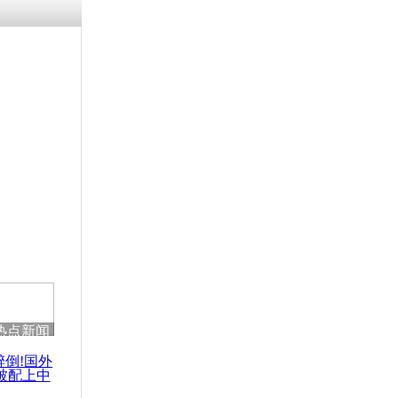
热点新闻
醉倒!国外
被配上中
国民乐