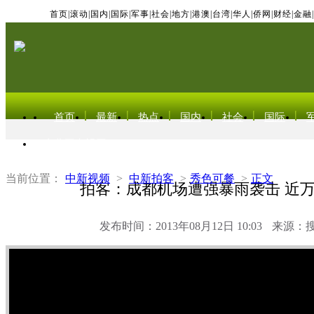
首页
|
滚动
|
国内
|
国际
|
军事
|
社会
|
地方
|
港澳
|
台湾
|
华人
|
侨网
|
财经
|
金融
|
首页
最新
热点
国内
社会
国际
东北亚电视网
当前位置：
中新视频
>
中新拍客
>
秀色可餐
>
正文
拍客：成都机场遭强暴雨袭击 近
发布时间：2013年08月12日 10:03
来源：