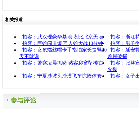
相关报道
拍客
：武汉现豪华墓地 堪比北京天坛
拍客
：浙江持
拍客
：巨蛇闯进饭店 人蛇大战10分钟
拍客
：男子微
拍客
：女孩螺丝帽卡手指怕家长责骂20
拍客
：延安
天不敢说
差易破损
拍客
：警察凌晨抓赌 赌客爬窗坠楼亡
拍客
：张赫
火爆
拍客
：宁夏沙坡头沙漠飞车惊险体验
拍客
：女子