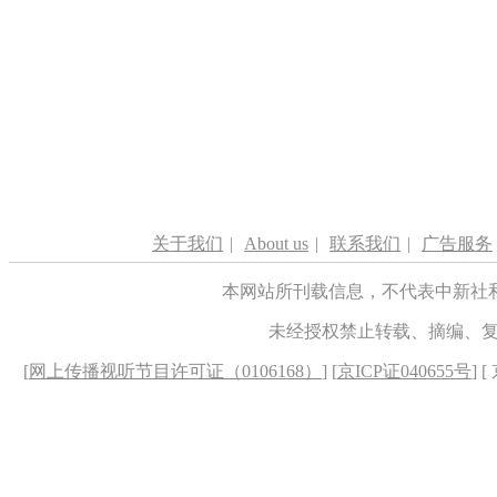
关于我们
|
About us
|
联系我们
|
广告服务
本网站所刊载信息，不代表中新社
未经授权禁止转载、摘编、
[
网上传播视听节目许可证（0106168）
] [
京ICP证040655号
] 