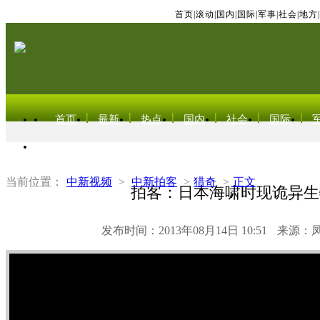
首页
|
滚动
|
国内
|
国际
|
军事
|
社会
|
地方
|
首页
最新
热点
国内
社会
国际
东北亚电视网
当前位置：
中新视频
>
中新拍客
>
猎奇
>
正文
拍客：日本海啸时现诡异生
发布时间：2013年08月14日 10:51
来源：