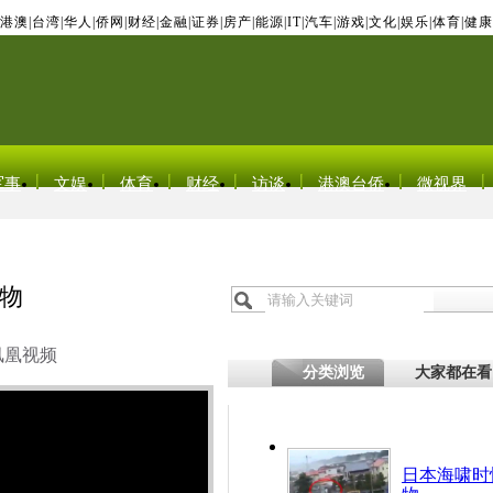
港澳
|
台湾
|
华人
|
侨网
|
财经
|
金融
|
证券
|
房产
|
能源
|
IT
|
汽车
|
游戏
|
文化
|
娱乐
|
体育
|
健康
军事
文娱
体育
财经
访谈
港澳台侨
微视界
物
凤凰视频
分类浏览
大家都在看
日本海啸时