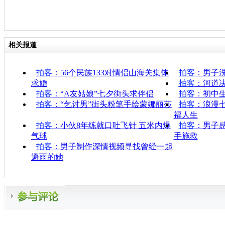
相关报道
拍客
：56个民族133对情侣山海关集体
拍客
：男子
求婚
拍客
：河道
拍客
：“A友姑娘”七夕街头求伴侣
拍客
：初中
拍客
：“乞讨男”街头粉笔手绘蒙娜丽莎
拍客
：浪漫
福人生
拍客
：小伙8年练就口吐飞针 五米内爆
拍客
：男子
气球
手施救
拍客
：男子制作深情视频寻找曾经一起
避雨的她