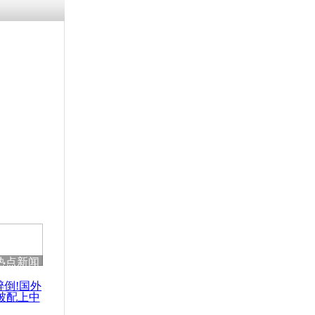
热点新闻
醉倒!国外
被配上中
国民乐