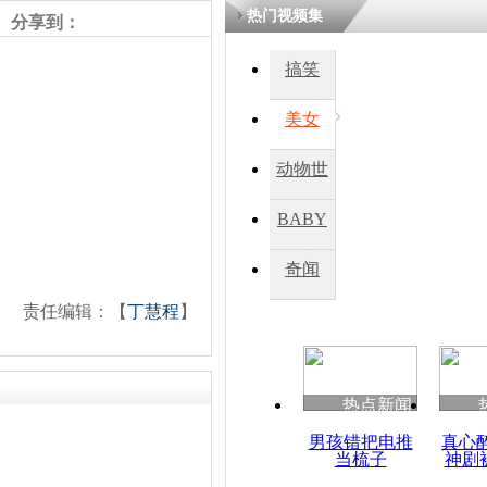
热门视频集
分享到：
搞笑
美女
动物世
界
BABY
秀
奇闻
责任编辑：【
丁慧程
】
热点新闻
男孩错把电推
真心
当梳子
神剧