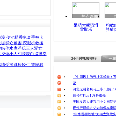
热点新闻
呆萌大熊猫滑
狗教
雪取乐
胖猫
洗澡 便池捞香皂盒手被卡
决堤群众被困 挖掘机救援
生结伴水库游玩三人溺亡
七夕矮小人相亲表白追求幸
24小时视频排行
一周
感情受挫跳桥轻生 警民联
【中国风】德云社孟鹤堂：万
深
河北无腿老兵马三小：爬行19
信号灯Plus！浑身都亮
美国发言人即兴用中文回答
现代密码学之父如何保存密
“中华赏樱胜地”无锡太湖鼋