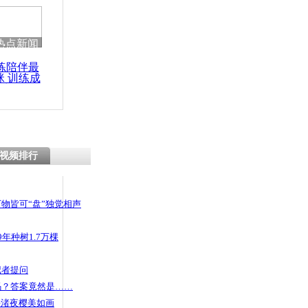
热点新闻
练陪伴最
咪 训练成
功瘦身
视频排行
物皆可“盘”独觉相声
年种树1.7万棵
记者提问
码？答案竟然是……
头渚夜樱美如画