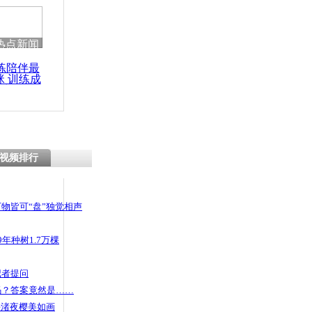
 哀思悼忠
热点新闻
练陪伴最
咪 训练成
现神秘别墅
功瘦身
用？
视频排行
物皆可“盘”独觉相声
年种树1.7万棵
记者提问
码？答案竟然是……
头渚夜樱美如画