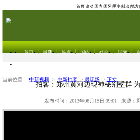
首页
|
滚动
|
国内
|
国际
|
军事
|
社会
|
地方
|
首页
最新
热点
国内
社会
国际
东北亚电视网
当前位置：
中新视频
>
中新拍客
>
最现场
>
正文
拍客：郑州黄河边现神秘别墅群 
发布时间：2013年08月15日 09:01
来源：