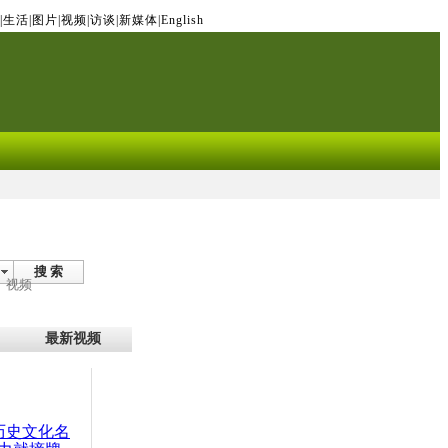
|
生活
|
图片
|
视频
|
访谈
|
新媒体
|
English
搜 索
视频
最新视频
：历史文化名