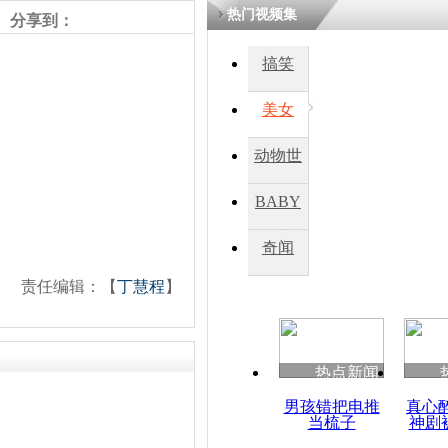
热门视频集
分享到：
四川一精神
搞笑
病发持大锤
美女
探访传承四
动物世
俗：近万民
英省亲送行
界
BABY
秀
奇闻
小伙骑车逆
崩溃 网上
责任编辑：【
丁慧程
】
因
热点新闻
四川兴文苗
度苗族花山
男孩错把电推
真心
当梳子
神剧