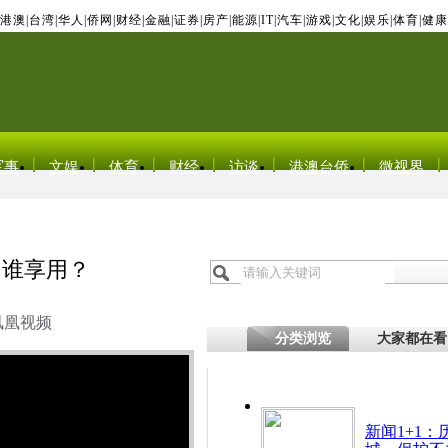
港澳
|
台湾
|
华人
|
侨网
|
财经
|
金融
|
证券
|
房产
|
能源
|
IT
|
汽车
|
游戏
|
文化
|
娱乐
|
体育
|
健康
军事
文娱
体育
财经
访谈
港澳台侨
微视界
为谁享用？
凤凰视频
分类浏览
大家都在看
新闻1+1