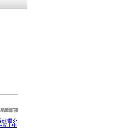
残疾男子因
砸银行
千年传统习
众为娥皇女
行被查情绪
回答崩溃原
热点新闻
乡上万人欢
节
醉倒!国外
被配上中
国民乐