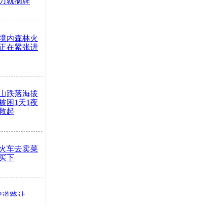
力就摘牌
境内森林火
正在紧张进
山跌落海拔
崖被困1天1夜
救起
火车去卖菜
买下
把道路让
突发疾病交