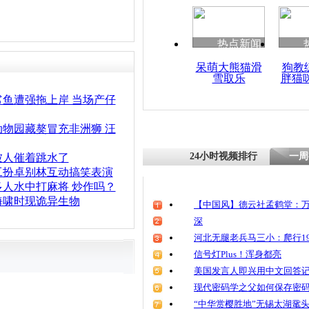
清明祭英烈
魂
热点新闻
呆萌大熊猫滑
狗教
雪取乐
胖猫
郑州黄河边
群 为谁享
鲨鱼遭强拖上岸 当场产仔
动物园藏獒冒充非洲狮 汪
24小时视频排行
一周
被人催着跳水了
工扮卓别林互动搞笑表演
多人水中打麻将 炒作吗？
海啸时现诡异生物
【中国风】德云社孟鹤堂：万
深
河北无腿老兵马三小：爬行19
信号灯Plus！浑身都亮
美国发言人即兴用中文回答
现代密码学之父如何保存密
“中华赏樱胜地”无锡太湖鼋