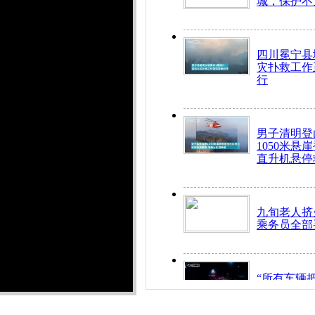
城，保护不
四川冕宁县
灾扑救工作
行
男子清明登
1050米悬
直升机悬停
九旬老人挤
乘务员全部
“所有车辆
开！”儿童
警急速救助