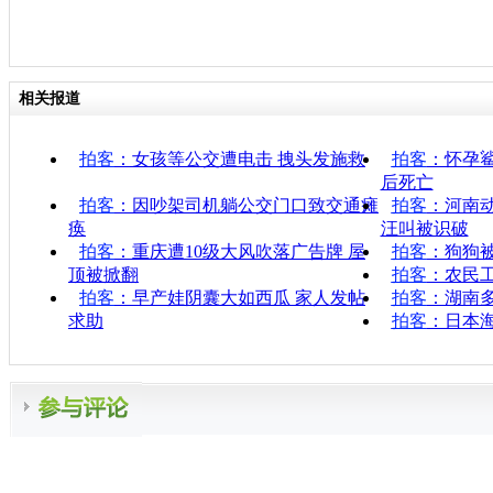
相关报道
拍客
：女孩等公交遭电击 拽头发施救
拍客
：怀孕
后死亡
拍客
：因吵架司机躺公交门口致交通瘫
拍客
：河南
痪
汪叫被识破
拍客
：重庆遭10级大风吹落广告牌 屋
拍客
：狗狗
顶被掀翻
拍客
：农民
拍客
：早产娃阴囊大如西瓜 家人发帖
拍客
：湖南
求助
拍客
：日本