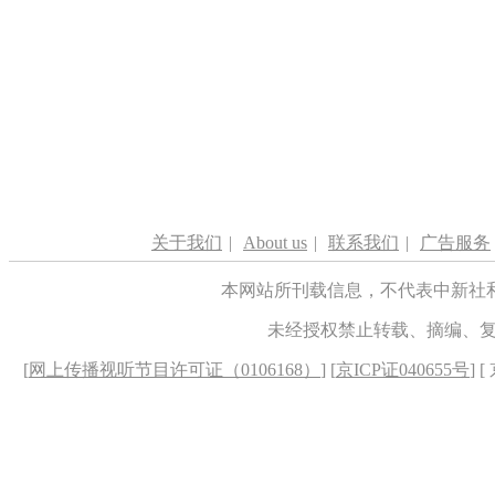
关于我们
|
About us
|
联系我们
|
广告服务
本网站所刊载信息，不代表中新社
未经授权禁止转载、摘编、
[
网上传播视听节目许可证（0106168）
] [
京ICP证040655号
] 