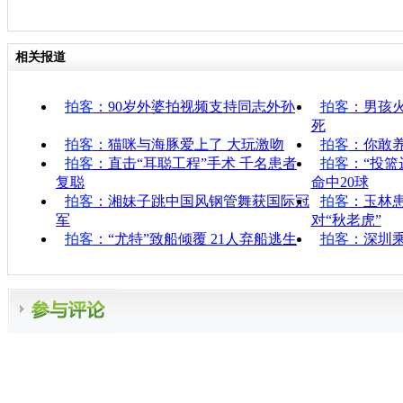
相关报道
拍客
：90岁外婆拍视频支持同志外孙
拍客
：男孩火
死
拍客
：猫咪与海豚爱上了 大玩激吻
拍客
：你敢
拍客
：直击“耳聪工程”手术 千名患者
拍客
：“投篮
复聪
命中20球
拍客
：湘妹子跳中国风钢管舞获国际冠
拍客
：玉林患
军
对“秋老虎”
拍客
：“尤特”致船倾覆 21人弃船逃生
拍客
：深圳