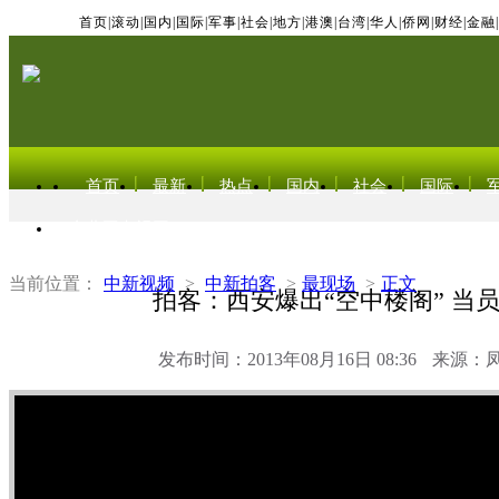
首页
|
滚动
|
国内
|
国际
|
军事
|
社会
|
地方
|
港澳
|
台湾
|
华人
|
侨网
|
财经
|
金融
|
首页
最新
热点
国内
社会
国际
东北亚电视网
当前位置：
中新视频
>
中新拍客
>
最现场
>
正文
拍客：西安爆出“空中楼阁” 当
发布时间：2013年08月16日 08:36
来源：