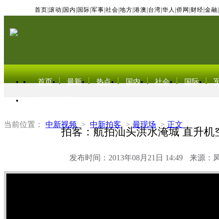
首页
|
滚动
|
国内
|
国际
|
军事
|
社会
|
地方
|
港澳
|
台湾
|
华人
|
侨网
|
财经
|
金融
|
首页
最新
热点
国内
社会
国际
东北亚电视网
当前位置：
中新视频
>
中新拍客
>
最现场
>
正文
拍客：航拍汕头洪水淹城 直升机
发布时间：2013年08月21日 14:49
来源：