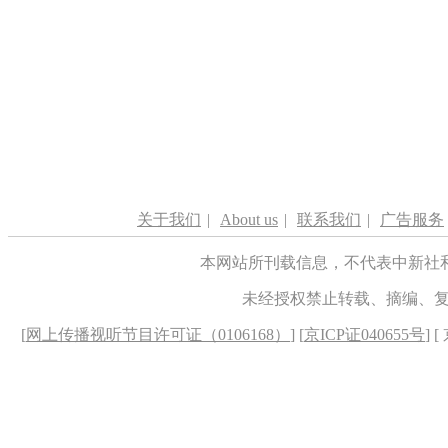
关于我们
|
About us
|
联系我们
|
广告服务
本网站所刊载信息，不代表中新社
未经授权禁止转载、摘编、
[
网上传播视听节目许可证（0106168）
] [
京ICP证040655号
] 