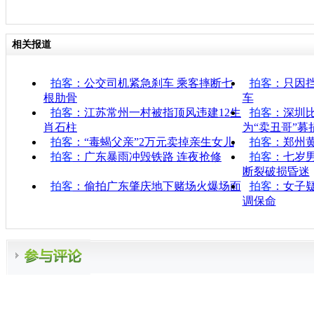
相关报道
拍客
：公交司机紧急刹车 乘客摔断七
拍客
：只因挡
根肋骨
车
拍客
：江苏常州一村被指顶风违建12生
拍客
：深圳
肖石柱
为“卖丑哥”募
拍客
：“毒蝎父亲”2万元卖掉亲生女儿
拍客
：郑州黄
拍客
：广东暴雨冲毁铁路 连夜抢修
拍客
：七岁
断裂破损昏迷
拍客
：偷拍广东肇庆地下赌场火爆场面
拍客
：女子
调保命