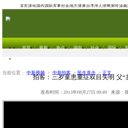
首页
|
滚动
|
国内
|
国际
|
军事
|
社会
|
地方
|
港澳
|
台湾
|
华人
|
侨网
|
财经
|
金融
|
首页
最新
热点
国内
社会
国际
东北亚电视网
当前位置：
中新视频
>
中新拍客
>
民生直击
>
正文
拍客：三岁童患重症双目失明 父“
发布时间：2013年08月27日 09:49
来源：