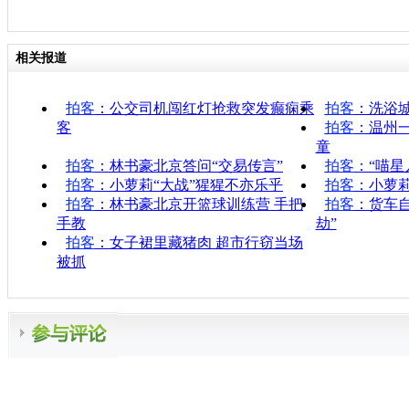
相关报道
拍客
：公交司机闯红灯抢救突发癫痫乘
拍客
：洗浴
客
拍客
：温州
童
拍客
：林书豪北京答问“交易传言”
拍客
：“喵星
拍客
：小萝莉“大战”猩猩不亦乐乎
拍客
：小萝莉
拍客
：林书豪北京开篮球训练营 手把
拍客
：货车自
手教
劫”
拍客
：女子裙里藏猪肉 超市行窃当场
被抓