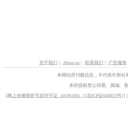
关于我们
|
About us
|
联系我们
|
广告服务
本网站所刊载信息，不代表中新社
未经授权禁止转载、摘编、
[
网上传播视听节目许可证（0106168）
] [
京ICP证040655号
] 