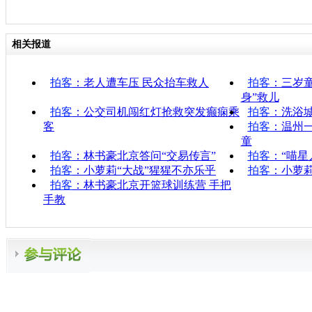
相关报道
拍客
：老人遭车压 民众抬车救人
拍客
：三岁童
身”救儿
拍客
：公交司机闯红灯抢救突发癫痫乘
拍客
：洗浴
客
拍客
：温州
童
拍客
：林书豪北京答问“交易传言”
拍客
：“喵星
拍客
：小萝莉“大战”猩猩不亦乐乎
拍客
：小萝莉
拍客
：林书豪北京开篮球训练营 手把
手教