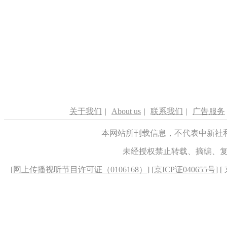
关于我们
|
About us
|
联系我们
|
广告服务
本网站所刊载信息，不代表中新社
未经授权禁止转载、摘编、
[
网上传播视听节目许可证（0106168）
] [
京ICP证040655号
] 