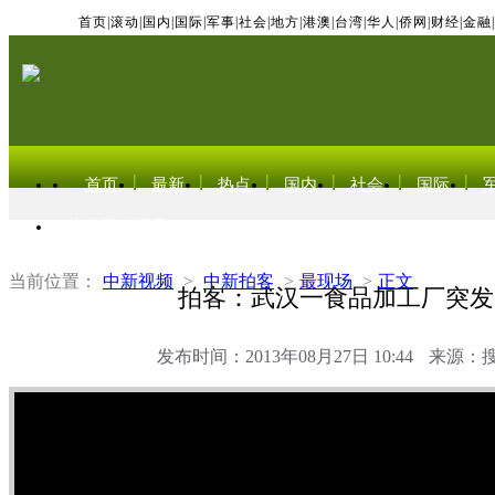
首页
|
滚动
|
国内
|
国际
|
军事
|
社会
|
地方
|
港澳
|
台湾
|
华人
|
侨网
|
财经
|
金融
|
首页
最新
热点
国内
社会
国际
东北亚电视网
当前位置：
中新视频
>
中新拍客
>
最现场
>
正文
拍客：武汉一食品加工厂突发
发布时间：2013年08月27日 10:44
来源：