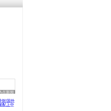
残疾男子因
砸银行
千年传统习
众为娥皇女
行被查情绪
回答崩溃原
热点新闻
乡上万人欢
节
醉倒!国外
被配上中
国民乐