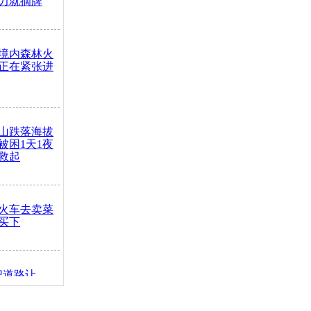
力就摘牌
境内森林火
正在紧张进
山跌落海拔
崖被困1天1夜
救起
火车去卖菜
买下
把道路让
突发疾病交