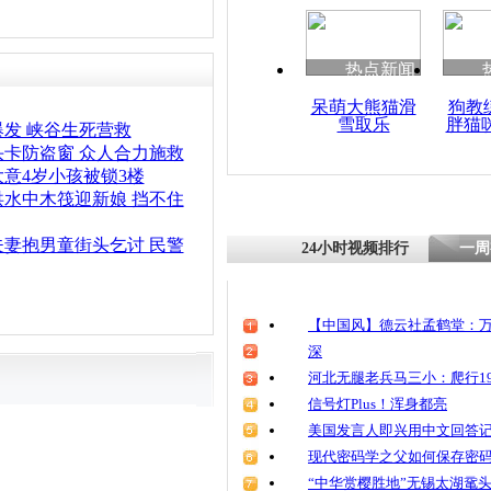
清明祭英烈
魂
热点新闻
呆萌大熊猫滑
狗教
雪取乐
胖猫
丁香湖现一
发 峡谷生死营救
因成迷
头卡防盗窗 众人合力施救
意4岁小孩被锁3楼
洪水中木筏迎新娘 挡不住
夫妻抱男童街头乞讨 民警
24小时视频排行
一周
【中国风】德云社孟鹤堂：万
深
河北无腿老兵马三小：爬行19
信号灯Plus！浑身都亮
美国发言人即兴用中文回答
现代密码学之父如何保存密
“中华赏樱胜地”无锡太湖鼋