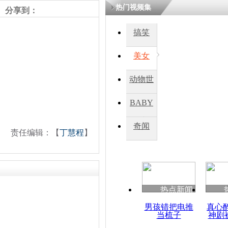
热门视频集
分享到：
四川一精神
搞笑
病发持大锤
美女
探访传承四
动物世
俗：近万民
英省亲送行
界
BABY
秀
奇闻
责任编辑：【
丁慧程
】
小伙骑车逆
崩溃 网上
因
热点新闻
四川兴文苗
度苗族花山
男孩错把电推
真心
当梳子
神剧