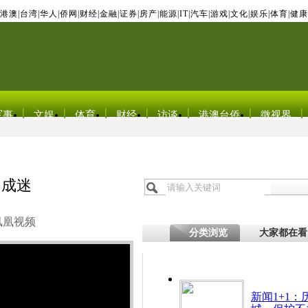
港澳
|
台湾
|
华人
|
侨网
|
财经
|
金融
|
证券
|
房产
|
能源
|
IT
|
汽车
|
游戏
|
文化
|
娱乐
|
体育
|
健康
军事
文娱
体育
财经
访谈
港澳台侨
微视界
因成迷
凤凰视频
分类浏览
大家都在看
新闻1+1