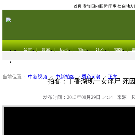
首页
|
滚动
|
国内
|
国际
|
军事
|
社会
|
地方
|
首页
最新
热点
国内
社会
国际
东北亚电视网
当前位置：
中新视频
>
中新拍客
>
秀色可餐
>
正文
拍客：丁香湖现一女浮尸 死
发布时间：2013年08月29日 14:14
来源：