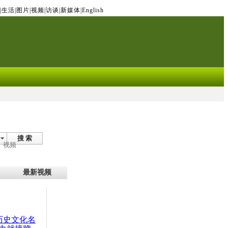
|
生活
|
图片
|
视频
|
访谈
|
新媒体
|
English
搜 索
视频
最新视频
：历史文化名