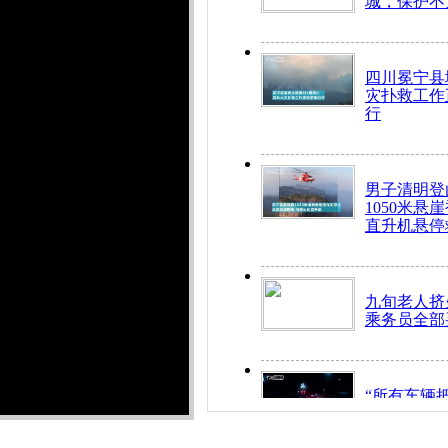
城，保护不
四川冕宁县
灾扑救工作
行
男子清明登
1050米悬
直升机悬停
九旬老人挤
乘务员全部
“所有车辆
开！”儿童
警急速救助