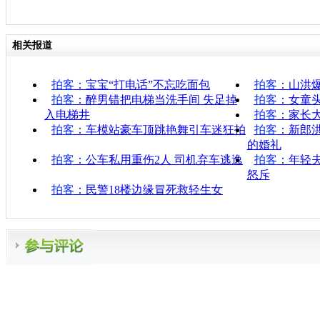
相关报道
拍客
：宝宝“打电话”不忘吃面包
拍客
：山洪爆
拍客
：醉男错把电梯当洗手间 失足掉
拍客
：女童
入电梯井
拍客
：家长大
拍客
：车模站豪车顶跳艳舞引车迷狂拍
拍客
：新郎
的婚礼
拍客
：公车私用重伤2人 司机弃车逃逸
拍客
：年轻
怒斥
拍客
：民警18楼边缘冒死救轻生女