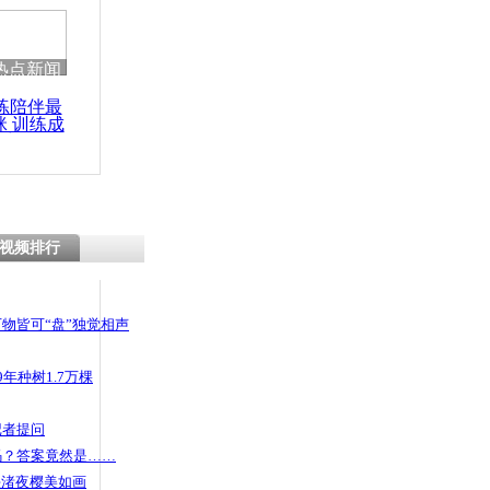
 哀思悼忠
热点新闻
练陪伴最
咪 训练成
女浮尸 死
功瘦身
视频排行
物皆可“盘”独觉相声
年种树1.7万棵
记者提问
码？答案竟然是……
头渚夜樱美如画