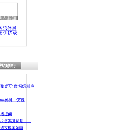
 哀思悼忠
热点新闻
练陪伴最
咪 训练成
步带脑瘫儿
功瘦身
视频排行
物皆可“盘”独觉相声
年种树1.7万棵
记者提问
码？答案竟然是……
头渚夜樱美如画