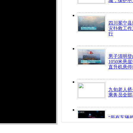
城，保护不
四川冕宁县
灾扑救工作
行
男子清明登
1050米悬
直升机悬停
九旬老人挤
乘务员全部
“所有车辆
开！”儿童
警急速救助