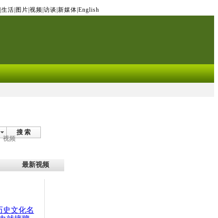
|
生活
|
图片
|
视频
|
访谈
|
新媒体
|
English
搜 索
视频
最新视频
：历史文化名