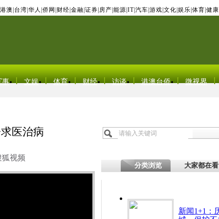
港澳
|
台湾
|
华人
|
侨网
|
财经
|
金融
|
证券
|
房产
|
能源
|
IT
|
汽车
|
游戏
|
文化
|
娱乐
|
体育
|
健康
军事
文娱
体育
财经
访谈
港澳台侨
微视界
子求医治病
搜狐视频
分类浏览
大家都在看
新闻1+1