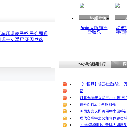
清明祭英烈
魂
热点新闻
呆萌大熊猫滑
狗教
雪取乐
胖猫
侏儒父亲徒
车压塌便民桥 民众围观
求医
现一女浮尸 死因成迷
24小时视频排行
一周
【中国风】德云社孟鹤堂：万
深
河北无腿老兵马三小：爬行19
信号灯Plus！浑身都亮
美国发言人即兴用中文回答
现代密码学之父如何保存密
“中华赏樱胜地”无锡太湖鼋