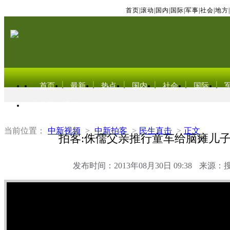
首页
|
滚动
|
国内
|
国际
|
军事
|
社会
|
地方
|
首页
最新
热点
国内
社会
国际
东北亚电视网
当前位置：
中新视频
>
中新拍客
>
民生直击
>
正文
拍客:侏儒父亲推行童车给脑瘫儿
发布时间：2013年08月30日 09:38
来源：