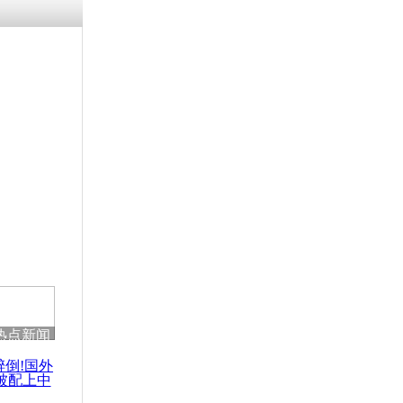
残疾男子因
砸银行
千年传统习
众为娥皇女
行被查情绪
回答崩溃原
热点新闻
乡上万人欢
节
醉倒!国外
被配上中
国民乐