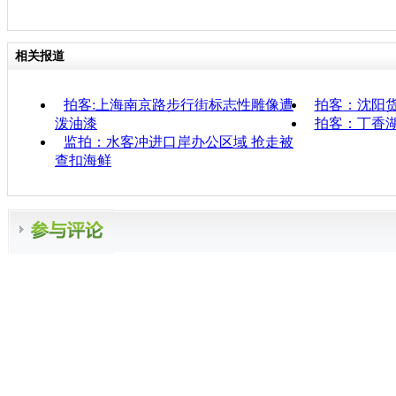
相关报道
拍客:上海南京路步行街标志性雕像遭
拍客：沈阳货
泼油漆
拍客：丁香湖
监拍：水客冲进口岸办公区域 抢走被
查扣海鲜