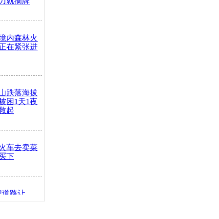
力就摘牌
境内森林火
正在紧张进
山跌落海拔
崖被困1天1夜
救起
火车去卖菜
买下
把道路让
突发疾病交