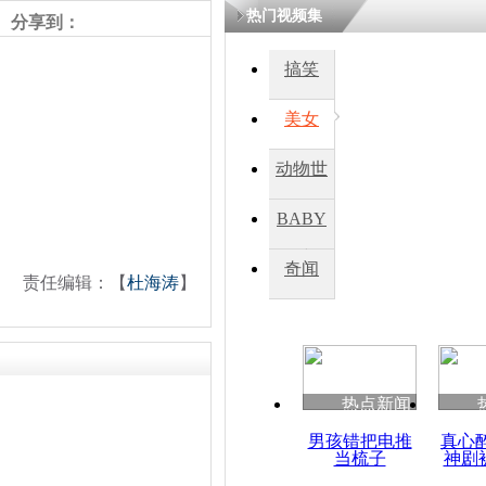
热门视频集
分享到：
四川一精神
搞笑
病发持大锤
美女
探访传承四
动物世
俗：近万民
英省亲送行
界
BABY
秀
奇闻
责任编辑：【
杜海涛
】
小伙骑车逆
崩溃 网上
因
热点新闻
四川兴文苗
度苗族花山
男孩错把电推
真心
当梳子
神剧