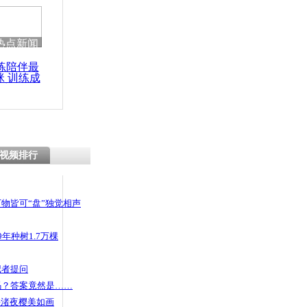
 哀思悼忠
热点新闻
练陪伴最
咪 训练成
情受挫跳楼
功瘦身
视频排行
物皆可“盘”独觉相声
年种树1.7万棵
记者提问
码？答案竟然是……
头渚夜樱美如画