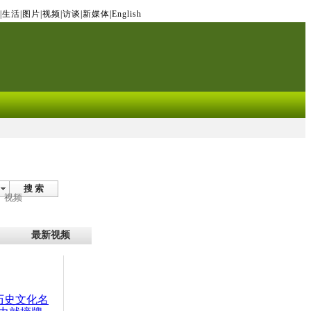
|
生活
|
图片
|
视频
|
访谈
|
新媒体
|
English
搜 索
视频
最新视频
：历史文化名