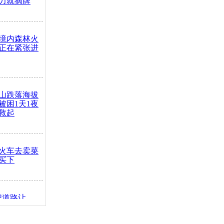
力就摘牌
境内森林火
正在紧张进
山跌落海拔
崖被困1天1夜
救起
火车去卖菜
买下
把道路让
突发疾病交