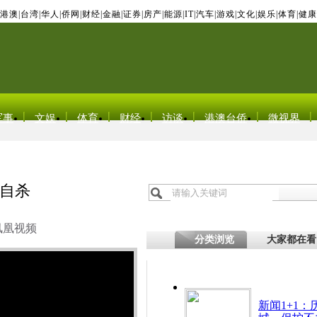
港澳
|
台湾
|
华人
|
侨网
|
财经
|
金融
|
证券
|
房产
|
能源
|
IT
|
汽车
|
游戏
|
文化
|
娱乐
|
体育
|
健康
军事
文娱
体育
财经
访谈
港澳台侨
微视界
自杀
凤凰视频
分类浏览
大家都在看
新闻1+1