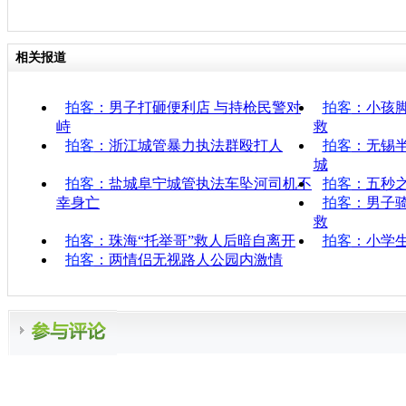
相关报道
拍客
：男子打砸便利店 与持枪民警对
拍客
：小孩
峙
救
拍客
：浙江城管暴力执法群殴打人
拍客
：无锡
城
拍客
：盐城阜宁城管执法车坠河司机不
拍客
：五秒
幸身亡
拍客
：男子
救
拍客
：珠海“托举哥”救人后暗自离开
拍客
：小学
拍客
：两情侣无视路人公园内激情