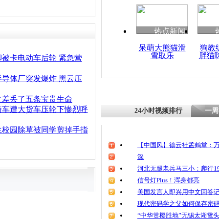
清明祭英烈
魂
热点新闻
呆萌大熊猫滑
狗教
雪取乐
胖猫
妙龄女子感
脚被卡电动车后轮 紧急营
自杀
半导体厂突发爆炸 黑云压
之差丢了五条宝贵生命
骑车遭大货车压轮下惨烈呼
24小时视频排行
一周
生校园除草被同学剪掉手指
【中国风】德云社孟鹤堂：万
深
河北无腿老兵马三小：爬行19
信号灯Plus！浑身都亮
美国发言人即兴用中文回答
现代密码学之父如何保存密
“中华赏樱胜地”无锡太湖鼋