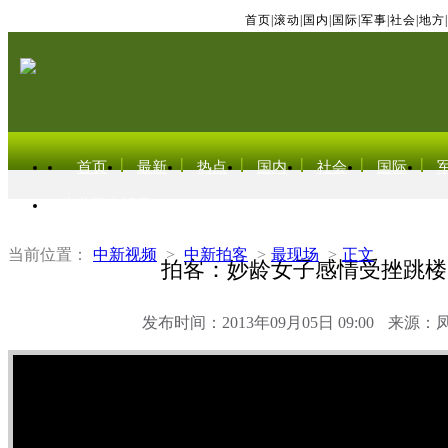
首页
|
滚动
|
国内
|
国际
|
军事
|
社会
|
地方
|
首页
最新
热点
国内
社会
国际
东北亚电视网
当前位置：
中新视频
>
中新拍客
>
最现场
>
正文
拍客：妙龄女子感情受挫跳楼
发布时间：2013年09月05日 09:00
来源：