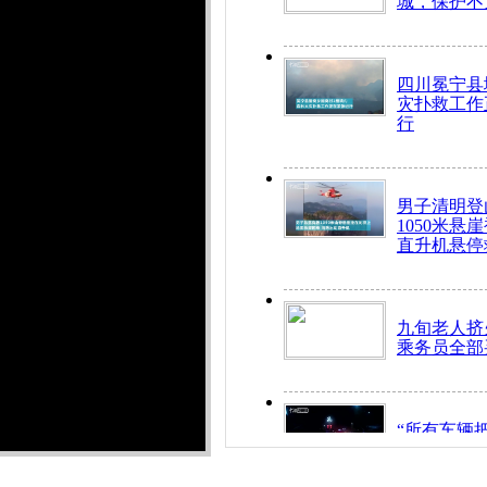
城，保护不
四川冕宁县
灾扑救工作
行
男子清明登
1050米悬
直升机悬停
九旬老人挤
乘务员全部
“所有车辆
开！”儿童
警急速救助