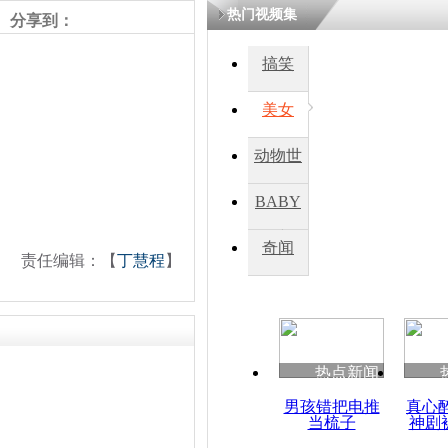
热门视频集
分享到：
四川一精神
搞笑
病发持大锤
美女
探访传承四
动物世
俗：近万民
英省亲送行
界
BABY
秀
奇闻
责任编辑：【
丁慧程
】
小伙骑车逆
崩溃 网上
因
热点新闻
四川兴文苗
度苗族花山
男孩错把电推
真心
当梳子
神剧