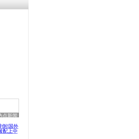
残疾男子因
砸银行
千年传统习
众为娥皇女
行被查情绪
回答崩溃原
热点新闻
乡上万人欢
节
醉倒!国外
被配上中
国民乐