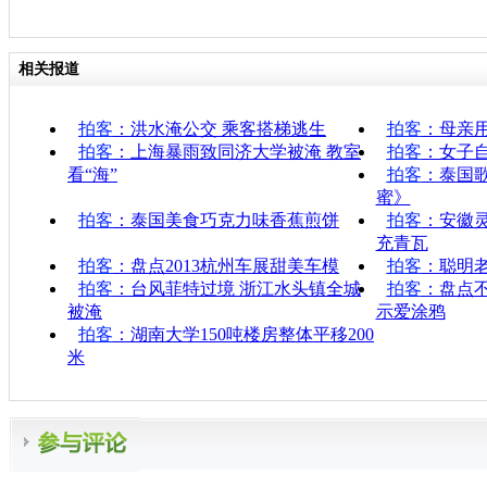
相关报道
拍客
：洪水淹公交 乘客搭梯逃生
拍客
：母亲用
拍客
：上海暴雨致同济大学被淹 教室
拍客
：女子自
看“海”
拍客
：泰国
蜜》
拍客
：泰国美食巧克力味香蕉煎饼
拍客
：安徽
充青瓦
拍客
：盘点2013杭州车展甜美车模
拍客
：聪明老
拍客
：台风菲特过境 浙江水头镇全城
拍客
：盘点
被淹
示爱涂鸦
拍客
：湖南大学150吨楼房整体平移200
米