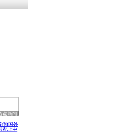
残疾男子因
砸银行
千年传统习
众为娥皇女
行被查情绪
回答崩溃原
热点新闻
乡上万人欢
节
醉倒!国外
被配上中
国民乐