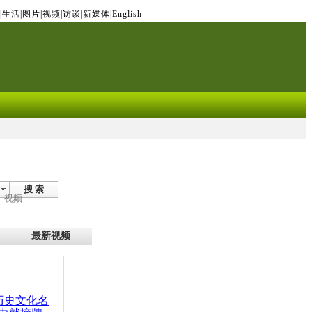
|
生活
|
图片
|
视频
|
访谈
|
新媒体
|
English
搜 索
视频
最新视频
：历史文化名