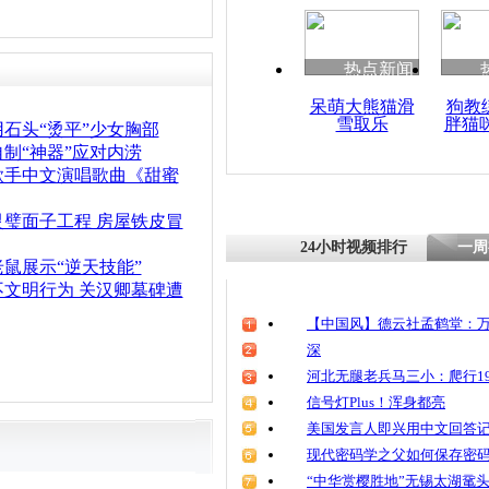
清明祭英烈
魂
热点新闻
呆萌大熊猫滑
狗教
雪取乐
胖猫
老人夜晚遭
石头“烫平”少女胸部
被强拆
制“神器”应对内涝
歌手中文演唱歌曲《甜蜜
灵璧面子工程 房屋铁皮冒
24小时视频排行
一周
鼠展示“逆天技能”
不文明行为 关汉卿墓碑遭
【中国风】德云社孟鹤堂：万
深
河北无腿老兵马三小：爬行19
信号灯Plus！浑身都亮
美国发言人即兴用中文回答
现代密码学之父如何保存密
“中华赏樱胜地”无锡太湖鼋