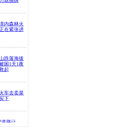
力就摘牌
境内森林火
正在紧张进
山跌落海拔
崖被困1天1夜
救起
火车去卖菜
买下
把道路让
突发疾病交