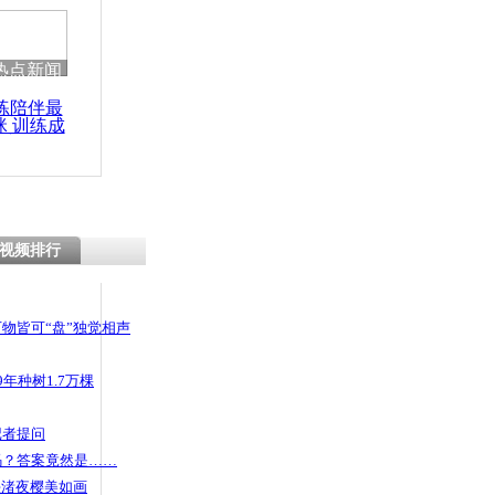
 哀思悼忠
热点新闻
练陪伴最
咪 训练成
绑架 住房
功瘦身
视频排行
物皆可“盘”独觉相声
年种树1.7万棵
记者提问
码？答案竟然是……
头渚夜樱美如画