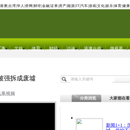
港澳
|
台湾
|
华人
|
侨网
|
财经
|
金融
|
证券
|
房产
|
能源
|
IT
|
汽车
|
游戏
|
文化
|
娱乐
|
体育
|
健康
军事
文娱
体育
财经
访谈
港澳台侨
微视界
被强拆成废墟
凤凰视频
分类浏览
大家都在看
新闻1+1