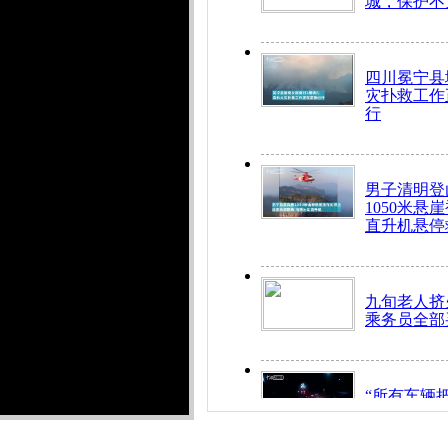
城，保护不
四川冕宁县
灾扑救工作
行
男子清明登
1050米悬
直升机悬停
九旬老人挤
乘务员全部
“所有车辆
开！”儿童
警急速救助