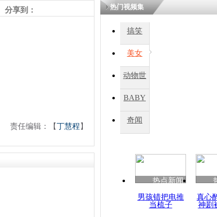
热门视频集
分享到：
四川一精神
搞笑
病发持大锤
美女
探访传承四
动物世
俗：近万民
英省亲送行
界
BABY
秀
奇闻
责任编辑：【
丁慧程
】
小伙骑车逆
崩溃 网上
因
热点新闻
四川兴文苗
度苗族花山
男孩错把电推
真心
当梳子
神剧