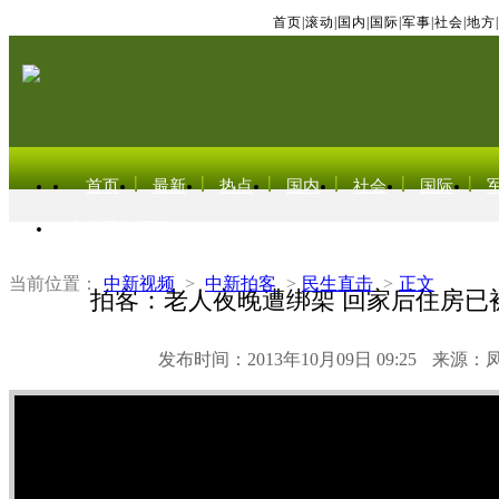
首页
|
滚动
|
国内
|
国际
|
军事
|
社会
|
地方
|
首页
最新
热点
国内
社会
国际
东北亚电视网
当前位置：
中新视频
>
中新拍客
>
民生直击
>
正文
拍客：老人夜晚遭绑架 回家后住房已
发布时间：2013年10月09日 09:25
来源：