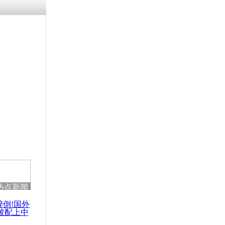
热点新闻
醉倒!国外
被配上中
国民乐