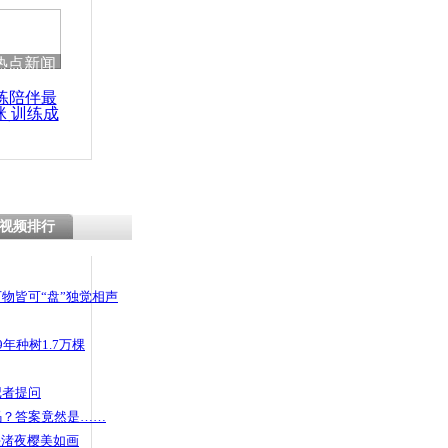
热点新闻
练陪伴最
咪 训练成
功瘦身
视频排行
物皆可“盘”独觉相声
年种树1.7万棵
记者提问
码？答案竟然是……
头渚夜樱美如画