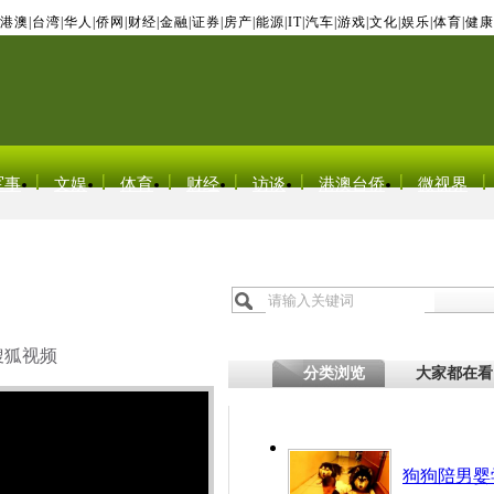
港澳
|
台湾
|
华人
|
侨网
|
财经
|
金融
|
证券
|
房产
|
能源
|
IT
|
汽车
|
游戏
|
文化
|
娱乐
|
体育
|
健康
军事
文娱
体育
财经
访谈
港澳台侨
微视界
搜狐视频
分类浏览
大家都在看
狗狗陪男婴