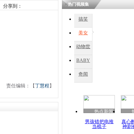
热门视频集
分享到：
搞笑
美女
动物世
界
BABY
秀
奇闻
责任编辑：【
丁慧程
】
热点新闻
男孩错把电推
真心
当梳子
神剧