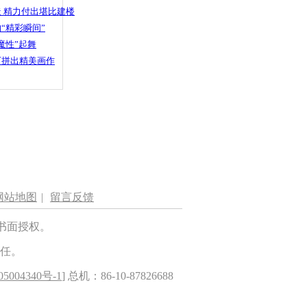
 精力付出堪比建楼
“精彩瞬间”
魔性”起舞
石拼出精美画作
网站地图
|
留言反馈
书面授权。
任。
5004340号-1
] 总机：86-10-87826688