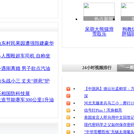
热点新闻
呆萌大熊猫滑
狗教
雪取乐
胖猫
山东村民果园遭强毁建豪华
多人围殴超车司机 自称坐
24小时视频排行
一周
外遇闹离婚 男子欲点汽油
头战小三 丈夫“拼死”护
【中国风】德云社孟鹤堂：万
亮相国防科技展
深
造节能赛车300公里1升油
河北无腿老兵马三小：爬行19
信号灯Plus！浑身都亮
美国发言人即兴用中文回答
现代密码学之父如何保存密
“中华赏樱胜地”无锡太湖鼋