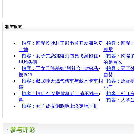
相关报道
拍客
：网曝长沙村干部串通开发商私卖
拍客
：网曝
土地
别墅
拍客
：女子失恋跳楼消防员飞身抱住
拍客
：网曝
现场尖叫
的是首长
拍客
：三女子施暴如“黑社会” 对镜头
拍客
：妻子
摆POS
自焚
拍客
：载18吨天燃气槽车与载水卡车相
拍客
：原配街
撞
小三
拍客
：情侣ATM取款机前上演不雅一
拍客
：歼10
幕
拍客
：大学生
拍客
：女子被撞倒躺地上淡定玩手机