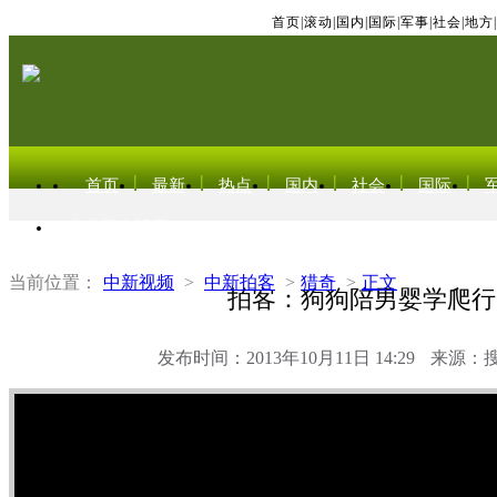
首页
|
滚动
|
国内
|
国际
|
军事
|
社会
|
地方
|
首页
最新
热点
国内
社会
国际
东北亚电视网
当前位置：
中新视频
>
中新拍客
>
猎奇
>
正文
拍客：狗狗陪男婴学爬行
发布时间：2013年10月11日 14:29
来源：