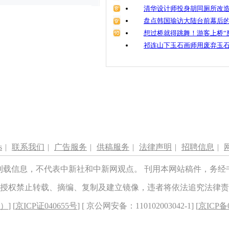
清华设计师投身胡同厕所改造
盘点韩国瑜访大陆台前幕后的
想过桥就得跳舞！游客上桥“
祁连山下玉石画师用废弃玉
s
|
联系我们
|
广告服务
|
供稿服务
|
法律声明
|
招聘信息
|
刊载信息，不代表中新社和中新网观点。 刊用本网站稿件，务经
授权禁止转载、摘编、复制及建立镜像，违者将依法追究法律责
8）
] [
京ICP证040655号
] [ 京公网安备：110102003042-1] [
京ICP备0