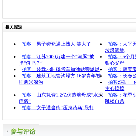
相关报道
拍客
：男子碰瓷遇上熟人 笑大了
拍客
：太平
垃圾满地
拍客
：江苏7000万建一个“河豚”被
拍客
：5个月
指“值吗？”
狠心父母
拍客
：装载33吨磷货车加油站旁爆燃
拍客
：萌宝宝
拍客
：建筑工地管沟塌方 16岁青年被
拍客
：长春
埋两米深沟
拍客
:深圳
主心惶惶
拍客
：山东耗资1.2亿仿造航母成“水泥
拍客
：花季
疙瘩”
跳楼自杀
拍客
：女子遭当街“压身骑马”殴打