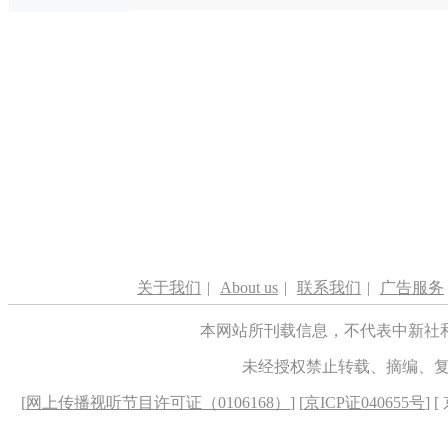
关于我们
|
About us
|
联系我们
|
广告服务
本网站所刊载信息，不代表中新社
未经授权禁止转载、摘编、
[
网上传播视听节目许可证（0106168）
] [
京ICP证040655号
] 