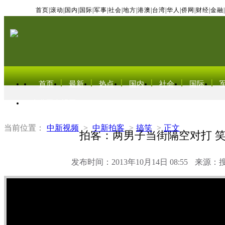
首页
|
滚动
|
国内
|
国际
|
军事
|
社会
|
地方
|
港澳
|
台湾
|
华人
|
侨网
|
财经
|
金融
|
首页
最新
热点
国内
社会
国际
东北亚电视网
当前位置：
中新视频
>
中新拍客
>
搞笑
>
正文
拍客：两男子当街隔空对打 
发布时间：2013年10月14日 08:55
来源：