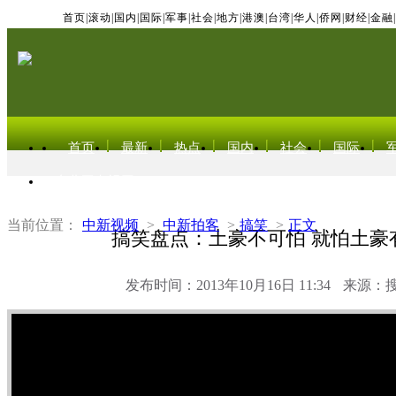
首页
|
滚动
|
国内
|
国际
|
军事
|
社会
|
地方
|
港澳
|
台湾
|
华人
|
侨网
|
财经
|
金融
|
首页
最新
热点
国内
社会
国际
东北亚电视网
当前位置：
中新视频
>
中新拍客
>
搞笑
>
正文
搞笑盘点：土豪不可怕 就怕土豪有
发布时间：2013年10月16日 11:34
来源：