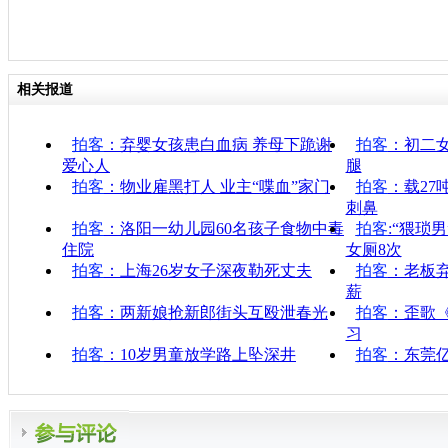
相关报道
拍客
：弃婴女孩患白血病 养母下跪谢
拍客
：初二
爱心人
腿
拍客
：物业雇黑打人 业主“喋血”家门
拍客
：载27
刺鼻
拍客
：洛阳一幼儿园60名孩子食物中毒
拍客
:“猥琐
住院
女厕8次
拍客
：上海26岁女子深夜勒死丈夫
拍客
：老板
薪
拍客
：两新娘抢新郎街头互殴泄春光
拍客
：歪歌
习
拍客
：10岁男童放学路上坠深井
拍客
：东莞亿