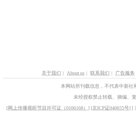
关于我们
|
About us
|
联系我们
|
广告服务
本网站所刊载信息，不代表中新社
未经授权禁止转载、摘编、
[
网上传播视听节目许可证（0106168）
] [
京ICP证040655号
] 