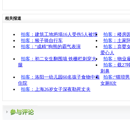
相关报道
拍客
：建筑工地坍塌16人受伤5人被埋
拍客
：楼房因
拍客
：猴子骑自行车
拍客
：土家
拍客
：“成精”狗熊的霸气表演
拍客
：弃婴
爱心人
拍客
：初二女生翻围墙 铁栅栏刺穿大
拍客
：物业雇
腿
拍客
：载27
刺鼻
拍客
：洛阳一幼儿园60名孩子食物中毒
拍客
:“猥琐
住院
女厕8次
拍客
：上海26岁女子深夜勒死丈夫