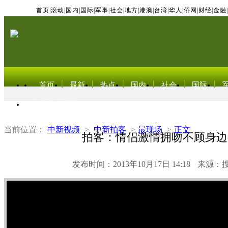
首页
|
滚动
|
国内
|
国际
|
军事
|
社会
|
地方
|
港澳
|
台湾
|
华人
|
侨网
|
财经
|
金融
|
首页
最新
热点
国内
社会
国际
东北亚电视网
当前位置：
中新视频
>
中新拍客
>
最现场
>
正文
拍客：情侣激情拥吻不顾身边
发布时间：2013年10月17日 14:18
来源：