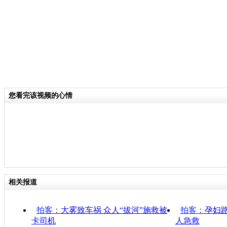
您看完该视频的心情
相关报道
拍客
：大雾致车祸 众人“拔河”施救被
拍客
：孕妇
卡司机
人急救