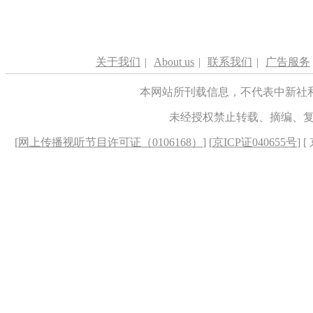
关于我们
|
About us
|
联系我们
|
广告服务
本网站所刊载信息，不代表中新社
未经授权禁止转载、摘编、
[
网上传播视听节目许可证（0106168）
] [
京ICP证040655号
] 