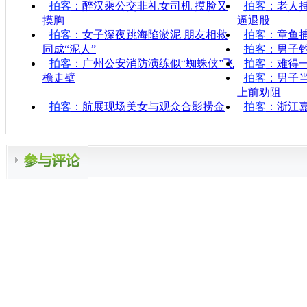
拍客
：醉汉乘公交非礼女司机 摸脸又
拍客
：老人持
摸胸
逼退股
拍客
：女子深夜跳海陷淤泥 朋友相救
拍客
：章鱼
同成“泥人”
拍客
：男子
拍客
：广州公安消防演练似“蜘蛛侠”飞
拍客
：难得一
檐走壁
拍客
：男子
上前劝阻
拍客
：航展现场美女与观众合影捞金
拍客
：浙江