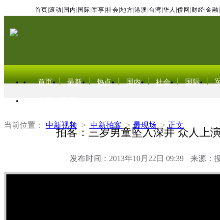
首页
|
滚动
|
国内
|
国际
|
军事
|
社会
|
地方
|
港澳
|
台湾
|
华人
|
侨网
|
财经
|
金融
|
首页
最新
热点
国内
社会
国际
东北亚电视网
当前位置：
中新视频
>
中新拍客
>
最现场
>
正文
拍客：三岁男童坠入深井 众人上
发布时间：2013年10月22日 09:39
来源：