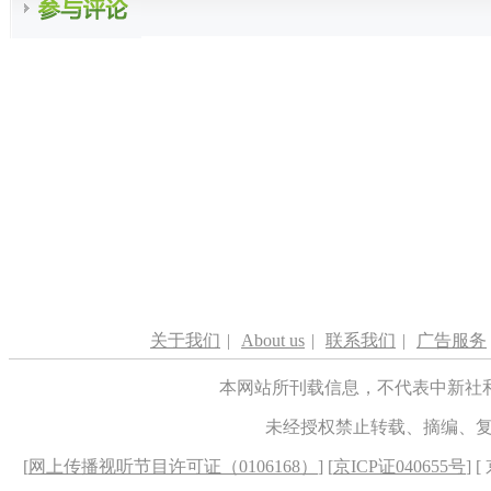
关于我们
|
About us
|
联系我们
|
广告服务
本网站所刊载信息，不代表中新社
未经授权禁止转载、摘编、
[
网上传播视听节目许可证（0106168）
] [
京ICP证040655号
] 