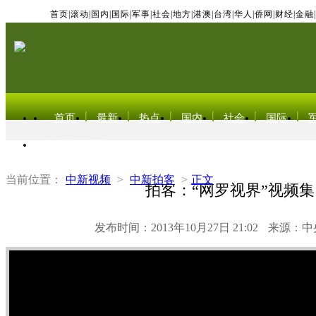
首页
|
滚动
|
国内
|
国际
|
军事
|
社会
|
地方
|
港澳
|
台湾
|
华人
|
侨网
|
财经
|
金融
|
首页
最新
热点
国内
社会
国际
东北亚电视网
当前位置：
中新视频
>
中新拍客
>
正文
拍客：“网罗视界”视频集
发布时间：2013年10月27日 21:02
来源：中