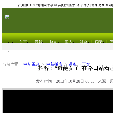
首页
|
滚动
|
国内
|
国际
|
军事
|
社会
|
地方
|
港澳
|
台湾
|
华人
|
侨网
|
财经
|
金融
|
首页
最新
热点
国内
社会
国际
东北亚电视网
当前位置：
中新视频
>
中新拍客
>
猎奇
>
正文
拍客：“奇葩女子”在路口站着
发布时间：2013年10月28日 08:53
来源：