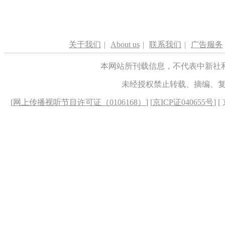
关于我们
|
About us
|
联系我们
|
广告服务
本网站所刊载信息，不代表中新社
未经授权禁止转载、摘编、
[
网上传播视听节目许可证（0106168）
] [
京ICP证040655号
] 