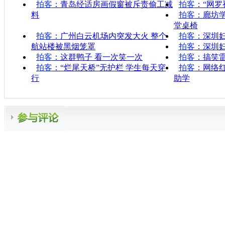
拍客
：青岛经适房画假窗被斥责偷工减
拍客
：“网罗
料
拍客
：廊坊
堂桌椅
拍客
：广州白云机场内突发大火 整个
拍客
：深圳
航站楼被黑烟笼罩
拍客
：深圳
拍客
：这群鸭子 看一次笑一次
拍客
：搞笑
拍客
：“烂尾天桥”无护栏 学生每天穿
拍客
：网络红
行
助学