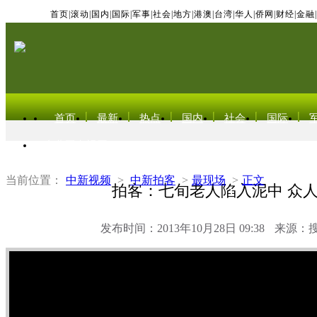
首页
|
滚动
|
国内
|
国际
|
军事
|
社会
|
地方
|
港澳
|
台湾
|
华人
|
侨网
|
财经
|
金融
|
首页
最新
热点
国内
社会
国际
东北亚电视网
当前位置：
中新视频
>
中新拍客
>
最现场
>
正文
拍客：七旬老人陷入泥中 众
发布时间：2013年10月28日 09:38
来源：