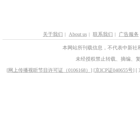
关于我们
|
About us
|
联系我们
|
广告服务
本网站所刊载信息，不代表中新社
未经授权禁止转载、摘编、
[
网上传播视听节目许可证（0106168）
] [
京ICP证040655号
] 