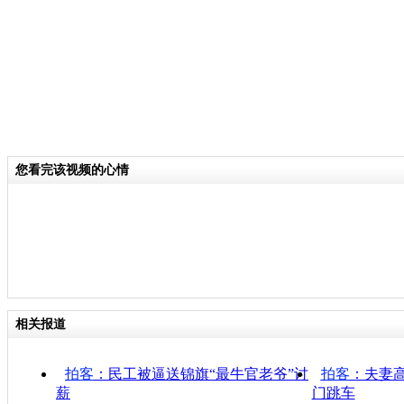
您看完该视频的心情
相关报道
拍客
：民工被逼送锦旗“最牛官老爷”讨
拍客
：夫妻
薪
门跳车