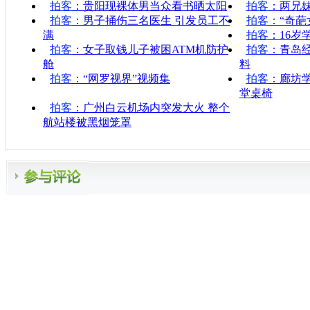
拍客
：贵阳现裸体男当众看书晒太阳
拍客
：两兄
拍客
：男子捅伤三名医生 引发员工不
拍客
：“奇葩
满
拍客
：16岁
拍客
：女子取钱儿子被困ATM机防护
拍客
：青岛
舱
料
拍客
：“网罗视界”视频集
拍客
：廊坊
堂桌椅
拍客
：广州白云机场内突发大火 整个
航站楼被黑烟笼罩