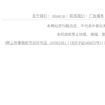
关于我们
|
About us
|
联系我们
|
广告服务
本网站所刊载信息，不代表中新社
未经授权禁止转载、摘编、
[
网上传播视听节目许可证（0106168）
] [
京ICP证040655号
] 