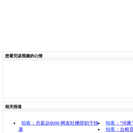
您看完该视频的心情
相关报道
拍客
：月薪达8000 网友吐槽辞职干快
拍客
：“河豚
递
拍客
：台检