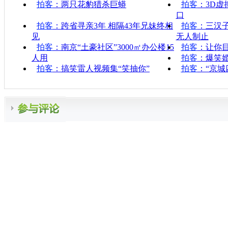
拍客
：两只花豹猎杀巨蟒
拍客
：3D
口
拍客
：跨省寻亲3年 相隔43年兄妹终相
拍客
：三汉
见
无人制止
拍客
：南京“土豪社区”3000㎡办公楼15
拍客
：让你目
人用
拍客
：爆笑
拍客
：搞笑雷人视频集“笑抽你”
拍客
：“京城