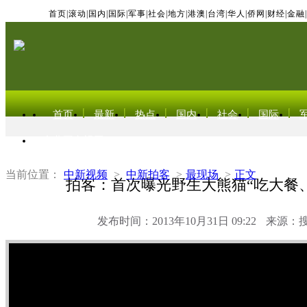
首页
|
滚动
|
国内
|
国际
|
军事
|
社会
|
地方
|
港澳
|
台湾
|
华人
|
侨网
|
财经
|
金融
|
首页
最新
热点
国内
社会
国际
东北亚电视网
当前位置：
中新视频
>
中新拍客
>
最现场
>
正文
拍客：首次曝光野生大熊猫“吃大餐
发布时间：2013年10月31日 09:22
来源：