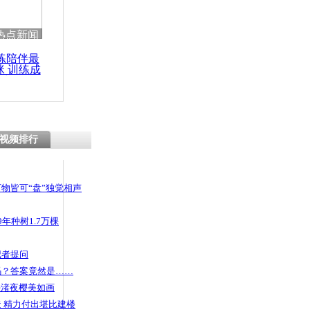
 哀思悼忠
热点新闻
练陪伴最
咪 训练成
功瘦身
婆后从六楼
视频排行
物皆可“盘”独觉相声
年种树1.7万棵
记者提问
码？答案竟然是……
头渚夜樱美如画
 精力付出堪比建楼