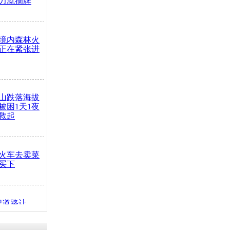
力就摘牌
境内森林火
正在紧张进
山跌落海拔
崖被困1天1夜
救起
火车去卖菜
买下
把道路让
突发疾病交