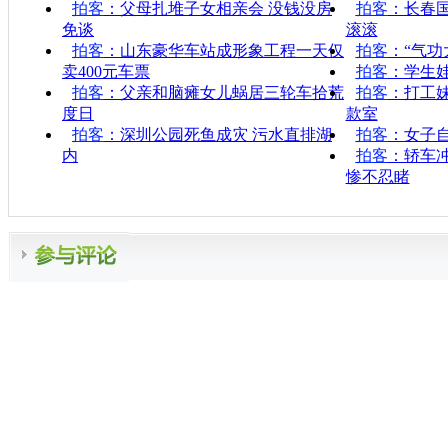
拍客
：父母扎堆子女相亲会 没钱没房
拍客
：长春
免谈
滚滚
拍客
：山东豪华车站成形象工程一天仅
拍客
：“气功
卖400元车票
拍客
：学生
拍客
：父亲和脑瘫女儿蜗居三轮车拾荒
拍客
：打工
度日
款室
拍客
：深圳公园死鱼成灾 污水直排湖
拍客
：女子自
内
拍客
：轿车
惨不忍睹