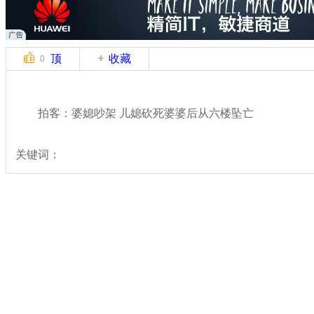
顶
收藏
0
拍客：婆媳吵架 儿媳砍死婆婆后从六楼坠亡
关键词：
分类名称：
中新拍客