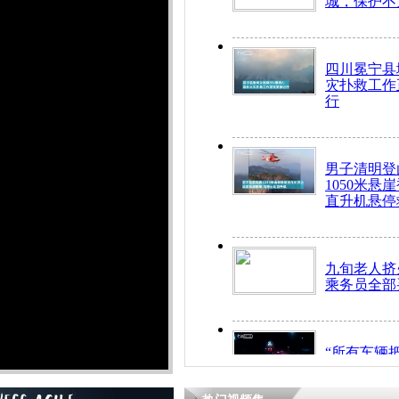
城，保护不
四川冕宁县
灾扑救工作
行
男子清明登
1050米悬
直升机悬停
九旬老人挤
乘务员全部
“所有车辆
开！”儿童
警急速救助