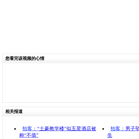
您看完该视频的心情
相关报道
拍客
：“土豪教学楼”似五星酒店被
拍客
：男子
称“不值”
生