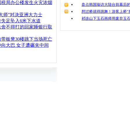
国税局办公楼发生火灾浓烟
盘点韩国瑜访大陆台前幕后的
想过桥就得跳舞！游客上桥“
大师”对决亚洲大力士
祁连山下玉石画师用废弃玉
娃失足坠入6米下水道
妹舍不得打的回家睡银行取
带板凳30楼跳下当场死亡
冲向大巴 女子遭碾夹中间