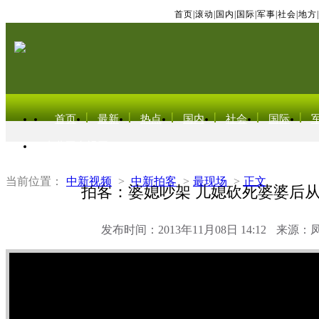
首页
|
滚动
|
国内
|
国际
|
军事
|
社会
|
地方
|
首页
最新
热点
国内
社会
国际
东北亚电视网
当前位置：
中新视频
>
中新拍客
>
最现场
>
正文
拍客：婆媳吵架 儿媳砍死婆婆后
发布时间：2013年11月08日 14:12
来源：