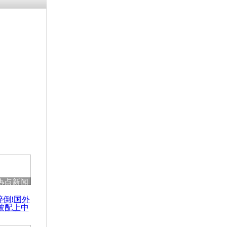
残疾男子因
砸银行
千年传统习
众为娥皇女
行被查情绪
回答崩溃原
热点新闻
乡上万人欢
醉倒!国外
节
被配上中
国民乐