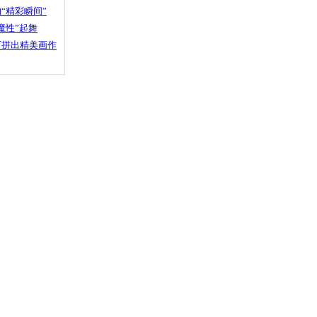
“精彩瞬间”
魔性”起舞
石拼出精美画作