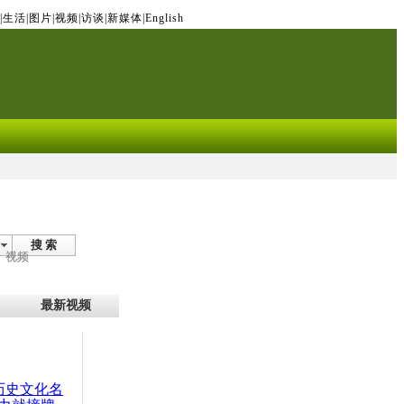
|
生活
|
图片
|
视频
|
访谈
|
新媒体
|
English
搜 索
视频
最新视频
：历史文化名