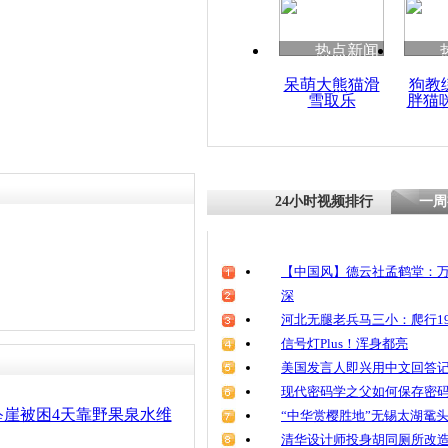
清明祭英烈
魂
热点新闻
呆萌大熊猫滑
狗教
雪取乐
胖猫
儿媳砍死婆
坠亡
24小时视频排行
一周
【中国风】德云社孟鹤堂：万
深
河北无腿老兵马三小：爬行19
信号灯Plus！浑身都亮
美国发言人即兴用中文回答
现代密码学之父如何保存密
坠崖被困4天靠野果泉水维
“中华赏樱胜地”无锡太湖鼋
清华设计师投身胡同厕所改造