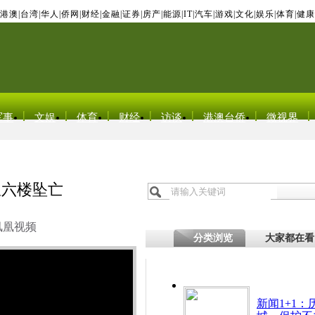
港澳
|
台湾
|
华人
|
侨网
|
财经
|
金融
|
证券
|
房产
|
能源
|
IT
|
汽车
|
游戏
|
文化
|
娱乐
|
体育
|
健康
军事
文娱
体育
财经
访谈
港澳台侨
微视界
从六楼坠亡
凤凰视频
分类浏览
大家都在看
新闻1+1