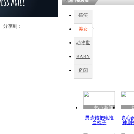
热门视频集
搞笑
四川一精神
病发持大锤
分享到：
美女
动物世
探访传承四
俗：近万民
界
BABY
英省亲送行
秀
奇闻
小伙骑车逆
崩溃 网上
因
责任编辑：【
丁慧程
】
热点新闻
四川兴文苗
男孩错把电推
真心
度苗族花山
当梳子
神剧