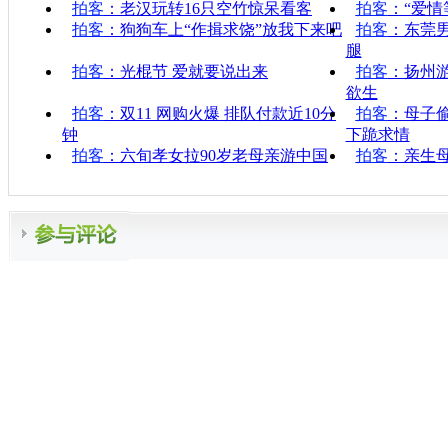
拍客
：老汉玩转16只空竹惊呆看客
拍客
：“爱情
拍客
：狗狗车上“作揖求饶”放我下来吧
拍客
：东莞
腿
拍客
：光棍节 爱就要说出来
拍客
：扬州游
欲生
拍客
：双11 网购火爆 排队付款近10分
拍客
：母子
钟
下跪求情
拍客
：六旬孝女拉90岁老母亲游中国
拍客
：亲生