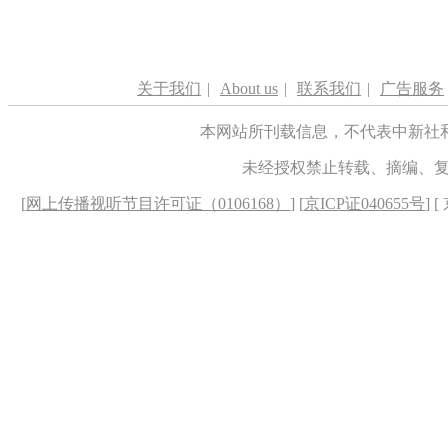
关于我们
|
About us
|
联系我们
|
广告服务
本网站所刊载信息，不代表中新社
未经授权禁止转载、摘编、
[
网上传播视听节目许可证（0106168）
] [
京ICP证040655号
] 