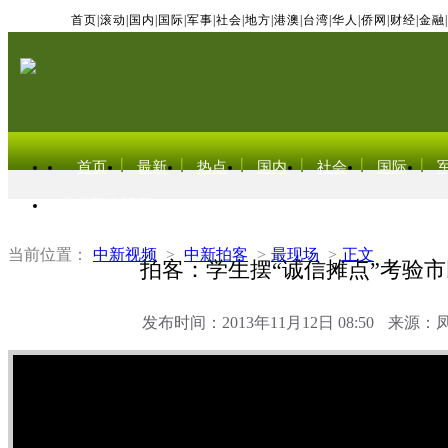
首页
|
滚动
|
国内
|
国际
|
军事
|
社会
|
地方
|
港澳
|
台湾
|
华人
|
侨网
|
财经
|
金融
|
首页
最新
热点
国内
社会
国际
东北亚电视网
当前位置：
中新视频
>
中新拍客
>
最现场
>
正文
拍客：学生摆“诚信摊点”考验
发布时间：2013年11月12日 08:50
来源：