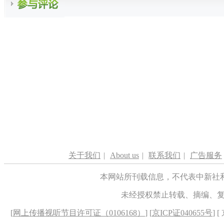
关于我们
|
About us
|
联系我们
|
广告服务
本网站所刊载信息，不代表中新社
未经授权禁止转载、摘编、
[
网上传播视听节目许可证（0106168）
] [
京ICP证040655号
] 