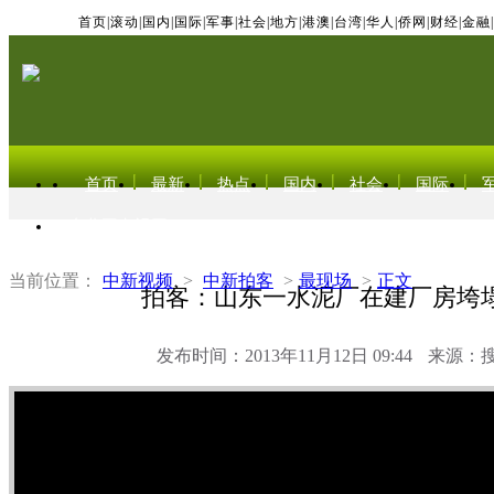
首页
|
滚动
|
国内
|
国际
|
军事
|
社会
|
地方
|
港澳
|
台湾
|
华人
|
侨网
|
财经
|
金融
|
首页
最新
热点
国内
社会
国际
东北亚电视网
当前位置：
中新视频
>
中新拍客
>
最现场
>
正文
拍客：山东一水泥厂在建厂房垮塌
发布时间：2013年11月12日 09:44
来源：