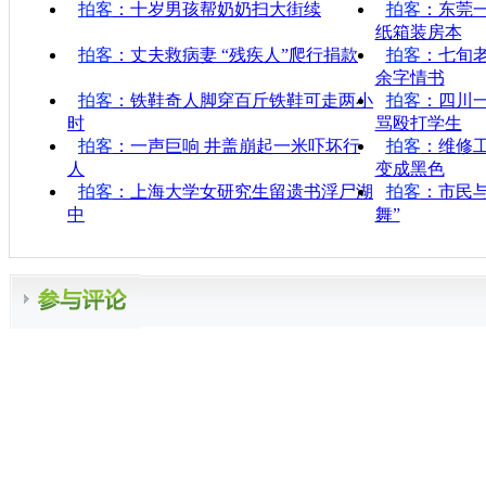
拍客
：十岁男孩帮奶奶扫大街续
拍客
：东莞一
纸箱装房本
拍客
：丈夫救病妻 “残疾人”爬行捐款
拍客
：七旬
余字情书
拍客
：铁鞋奇人脚穿百斤铁鞋可走两小
拍客
：四川
时
骂殴打学生
拍客
：一声巨响 井盖崩起一米吓坏行
拍客
：维修
人
变成黑色
拍客
：上海大学女研究生留遗书浮尸湖
拍客
：市民
中
舞”