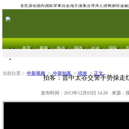
首页
|
滚动
|
国内
|
国际
|
军事
|
社会
|
地方
|
港澳
|
台湾
|
华人
|
侨网
|
财经
|
金融
|
首页
最新
热点
国内
社会
国际
东北亚电视网
当前位置：
中新视频
>
中新拍客
>
猎奇
>
正文
拍客：晋中太谷交警手势操走
发布时间：2013年12月03日 14:28
来源：