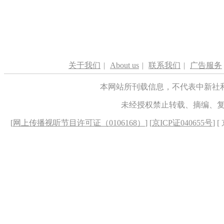
关于我们
|
About us
|
联系我们
|
广告服务
本网站所刊载信息，不代表中新社
未经授权禁止转载、摘编、
[
网上传播视听节目许可证（0106168）
] [
京ICP证040655号
] 