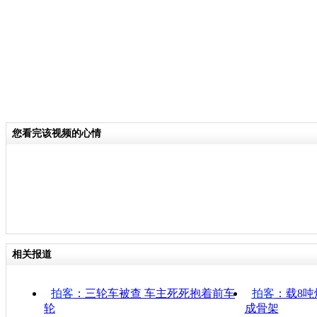
您看完该视频的心情
相关报道
拍客
：三轮车被查 车主死死抱着前车
拍客
：载8吨
轮
成骨架