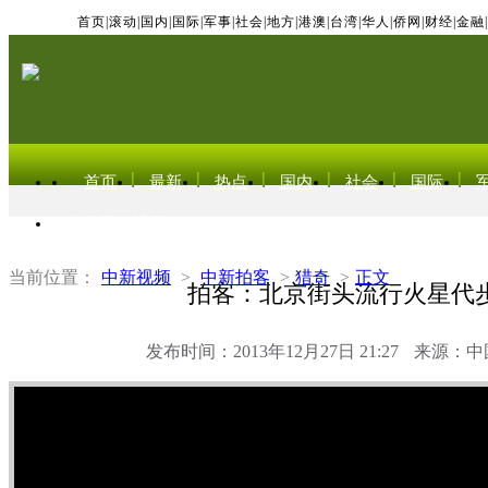
首页
|
滚动
|
国内
|
国际
|
军事
|
社会
|
地方
|
港澳
|
台湾
|
华人
|
侨网
|
财经
|
金融
|
首页
最新
热点
国内
社会
国际
东北亚电视网
当前位置：
中新视频
>
中新拍客
>
猎奇
>
正文
拍客：北京街头流行火星代
发布时间：2013年12月27日 21:27
来源：中