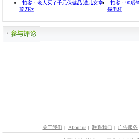
拍客：老人买了千元保健品 遭儿女拿
拍客：90后
菜刀砍
撞电杆
关于我们
|
About us
|
联系我们
|
广告服务