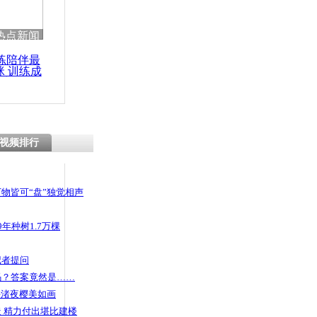
 哀思悼忠
热点新闻
练陪伴最
咪 训练成
功瘦身
液化气中毒
视频排行
物皆可“盘”独觉相声
年种树1.7万棵
记者提问
码？答案竟然是……
头渚夜樱美如画
 精力付出堪比建楼