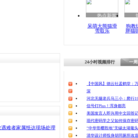
清明祭英烈
魂
热点新闻
呆萌大熊猫滑
狗教
雪取乐
胖猫
曝贵州发生
事故
24小时视频排行
一周
【中国风】德云社孟鹤堂：万
深
河北无腿老兵马三小：爬行19
信号灯Plus！浑身都亮
美国发言人即兴用中文回答
现代密码学之父如何保存密
故遇难者家属抵达现场处理
“中华赏樱胜地”无锡太湖鼋
清华设计师投身胡同厕所改造