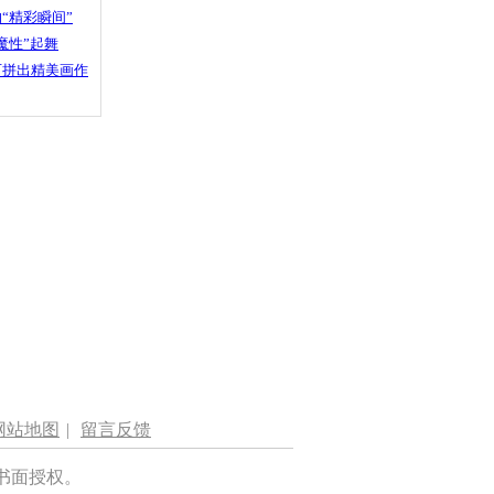
“精彩瞬间”
魔性”起舞
石拼出精美画作
网站地图
|
留言反馈
书面授权。