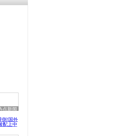
残疾男子因
砸银行
千年传统习
众为娥皇女
行被查情绪
回答崩溃原
热点新闻
乡上万人欢
醉倒!国外
节
被配上中
国民乐