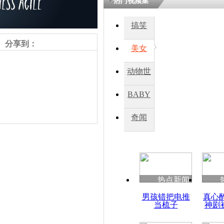
热门视频集
搞笑
四川一精神
病发持大锤
分享到：
美女
动物世
探访传承四
俗：近万民
界
BABY
英省亲送行
秀
奇闻
小伙骑车逆
崩溃 网上
因
责任编辑：【
周雨辰
】
热点新闻
四川兴文苗
男孩错把电推
真心
度苗族花山
当梳子
神剧