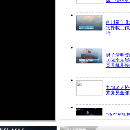
城，保护不
四川冕宁县
灾扑救工作
行
男子清明登
1050米悬
直升机悬停
九旬老人挤
乘务员全部
“所有车辆
开！”儿童
警急速救助