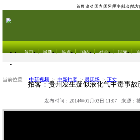
首页
|
滚动
|
国内
|
国际
|
军事
|
社会
|
地方
|
首页
最新
热点
国内
社会
国际
东北亚电视网
当前位置：
中新视频
>
中新拍客
>
最现场
>
正文
拍客：贵州发生疑似液化气中毒事故
发布时间：2014年01月03日 11:07
来源：