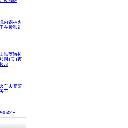
力就摘牌
境内森林火
正在紧张进
山跌落海拔
崖被困1天1夜
救起
火车去卖菜
买下
把道路让
突发疾病交