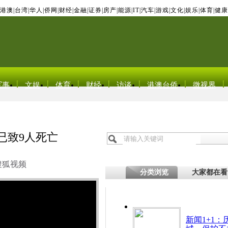
港澳
|
台湾
|
华人
|
侨网
|
财经
|
金融
|
证券
|
房产
|
能源
|
IT
|
汽车
|
游戏
|
文化
|
娱乐
|
体育
|
健康
军事
文娱
体育
财经
访谈
港澳台侨
微视界
已致9人死亡
搜狐视频
分类浏览
大家都在看
新闻1+1