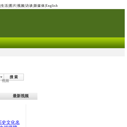
|
生活
|
图片
|
视频
|
访谈
|
新媒体
|
English
搜 索
视频
最新视频
：历史文化名