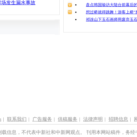
球场发生漏水事故
盘点韩国瑜访大陆台前幕后的
想过桥就得跳舞！游客上桥“
祁连山下玉石画师用废弃玉
s
|
联系我们
|
广告服务
|
供稿服务
|
法律声明
|
招聘信息
|
刊载信息，不代表中新社和中新网观点。 刊用本网站稿件，务经