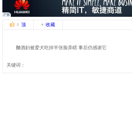
顶
收藏
0
酗酒妇被爱犬吃掉半张脸弄瞎 事后仍感谢它
关键词：
分类名称：
中新拍客