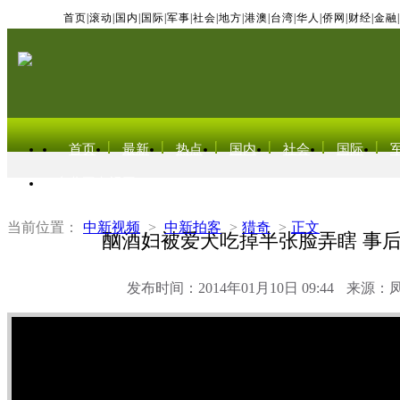
首页
|
滚动
|
国内
|
国际
|
军事
|
社会
|
地方
|
港澳
|
台湾
|
华人
|
侨网
|
财经
|
金融
|
首页
最新
热点
国内
社会
国际
东北亚电视网
当前位置：
中新视频
>
中新拍客
>
猎奇
>
正文
酗酒妇被爱犬吃掉半张脸弄瞎 事
发布时间：2014年01月10日 09:44
来源：