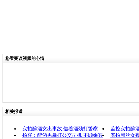
您看完该视频的心情
相关报道
实拍醉酒女出事故 借着酒劲打警察
监控实拍醉
拍客：醉酒男暴打公交司机 不顾乘客
实拍黑丝女